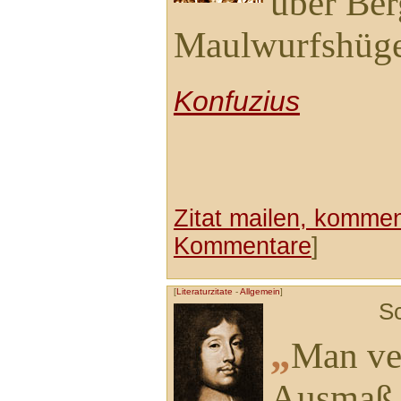
über Ber
Maulwurfshüge
Konfuzius
Zitat mailen, komment
Kommentare
]
[
Literaturzitate
-
Allgemein
]
S
„
Man ver
Ausmaß i