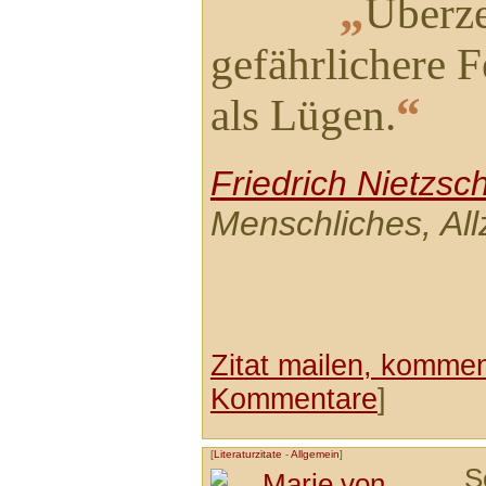
„
Überz
gefährlichere 
“
als Lügen.
Friedrich Nietzsc
Menschliches, All
Zitat mailen, komment
Kommentare
]
[
Literaturzitate
-
Allgemein
]
S