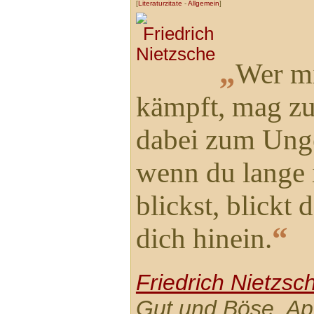
[
Literaturzitate
-
Allgemein
]
„
Wer m
kämpft, mag zus
dabei zum Ung
wenn du lange 
blickst, blickt
“
dich hinein.
Friedrich Nietzsc
Gut und Böse, Ap