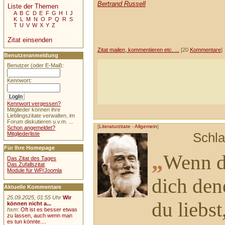
Bertrand Russell
Liste der Themen
A
B
C
D
E
F
G
H
I
J
K
L
M
N
O
P
Q
R
S
T
U
V
W
X
Y
Z
Zitat einsenden
Zitat mailen, kommentieren etc. ...
[20
Kommentare
]
Benutzeranmeldung
Benutzer (oder E-Mail):
Kennwort:
Kennwort vergessen?
Mitglieder können ihre
Lieblingszitate verwalten, im
Forum diskutieren u.v.m. ...
[
Literaturzitate
-
Allgemein
]
Schon angemeldet?
Schl
Mitgliederliste
Für Ihre Homepage
„
Wenn d
Das Zitat des Tages
Das Zufallszitat
Module für WP/Joomla
dich den
Aktuelle Kommentare
25.09.2025, 01:55 Uhr
Wir
du liebst
können nicht a...
hsm
:
Oft ist es besser etwas
zu lassen, auch wenn man
es tun könnte....