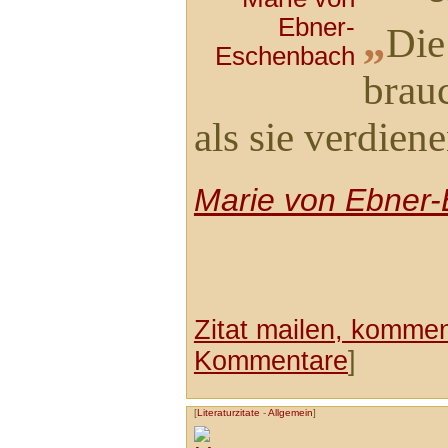
„
Die
brau
als sie verdiene
Marie von Ebner
Zitat mailen, komment
Kommentare
]
[
Literaturzitate
-
Allgemein
]