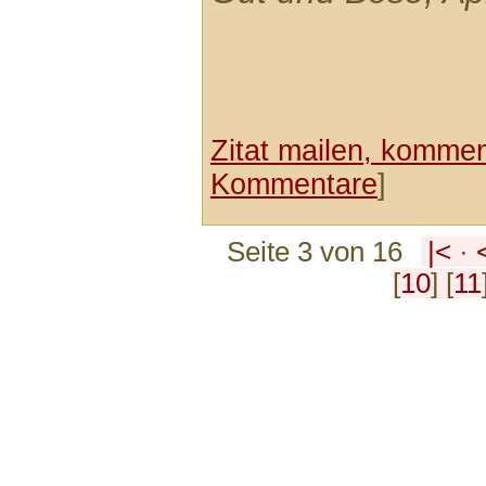
Zitat mailen, komment
Kommentare
]
Seite 3 von 16
|<
·
[
10
] [
11