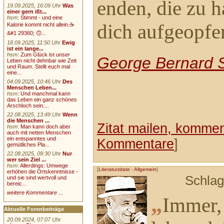
enden, die zu 
19.09.2025, 16:09 Uhr
Was
einer gern ißt...
hsm
:
Stimmt - und eine
dich aufgeopfer
Kalorie kommt nicht allein.☕
&#1 29360; 🙃...
18.09.2025, 11:50 Uhr
Ewig
ist ein lange...
hsm
:
Zum Glück ist unser
George Bernard 
Leben nicht dehnbar wie Zeit
und Raum. Stellt euch mal
eine...
04.09.2025, 10:46 Uhr
Des
Menschen Leben...
hsm
:
Und manchmal kann
das Leben ein ganz schönes
Arschloch sein....
22.08.2025, 13:49 Uhr
Wenn
die Menschen ...
Zitat mailen, komment
hsm
:
Man kann doch aber
auch mit netten Menschen
ein entspanntes und
Kommentare
]
gemütliches Pla...
22.08.2025, 09:30 Uhr
Nur
wer sein Ziel ...
hsm
:
Allerdings: Umwege
[
Literaturzitate
-
Allgemein
]
erhöhen die Ortskenntnisse -
Schlag
und sie sind wertvoll und
bereic...
weitere Kommentare ...
„
Immer, 
Aktuelle Forenbeiträge
20.09.2024, 07:07 Uhr