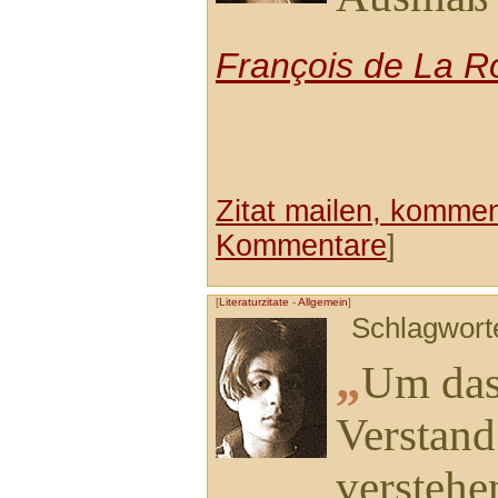
François de La R
Zitat mailen, komment
Kommentare
]
[
Literaturzitate
-
Allgemein
]
Schlagwort
„
Um das
Verstand
verstehe