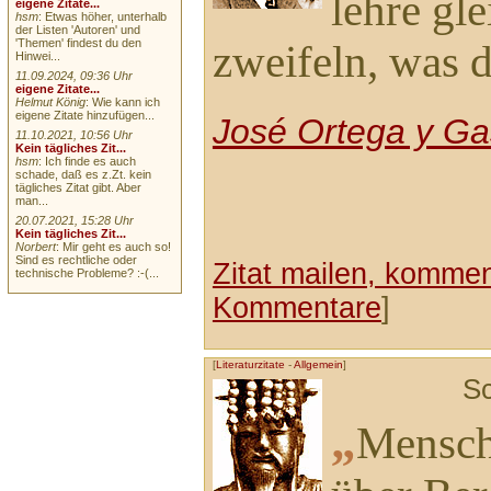
lehre gl
eigene Zitate...
hsm
: Etwas höher, unterhalb
der Listen 'Autoren' und
'Themen' findest du den
zweifeln, was d
Hinwei...
11.09.2024, 09:36 Uhr
eigene Zitate...
Helmut König
: Wie kann ich
eigene Zitate hinzufügen...
José Ortega y Ga
11.10.2021, 10:56 Uhr
Kein tägliches Zit...
hsm
: Ich finde es auch
schade, daß es z.Zt. kein
tägliches Zitat gibt. Aber
man...
20.07.2021, 15:28 Uhr
Kein tägliches Zit...
Norbert
: Mir geht es auch so!
Sind es rechtliche oder
Zitat mailen, komment
technische Probleme? :-(...
Kommentare
]
[
Literaturzitate
-
Allgemein
]
Sc
„
Mensche