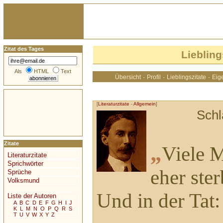
Zitat des Tages
Liebling
Als
HTML
Text
·
·
·
Übersicht
Profil
Lieblingszitate
Eige
[
Literaturzitate
-
Allgemein
]
Schl
Zitate
„
Viele 
Literaturzitate
Sprichwörter
eher ste
Sprüche
Volksmund
Und in der Tat: 
Liste der Autoren
A
B
C
D
E
F
G
H
I
J
K
L
M
N
O
P
Q
R
S
T
U
V
W
X
Y
Z