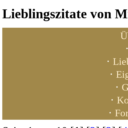
Lieblingszitate von M
Ü
·
Lie
·
Ei
·
G
·
Ko
·
For