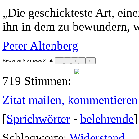
„
Die geschickteste Art, ein
ihn in dem zu bewundern, wo
Peter Altenberg
Bewerten Sie dieses Zitat:
719 Stimmen:
Zitat mailen, kommentieren e
[
Sprichwörter
-
belehrende
]
Schlagworte:
Widerstand