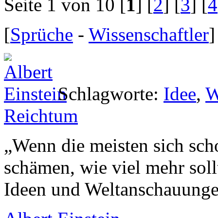
Seite 1 von 10
[
1
] [
2
] [
3
] [
4
[
Sprüche
-
Wissenschaftler
]
Schlagworte:
Idee
,
W
Reichtum
„
Wenn die meisten sich sch
schämen, wie viel mehr soll
Ideen und Weltanschauung