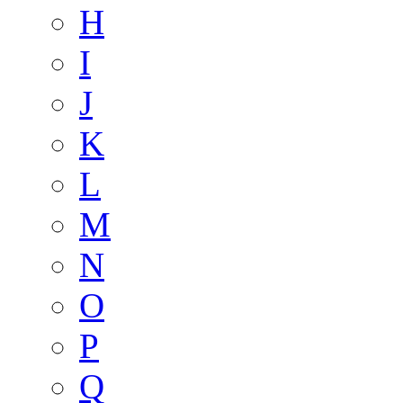
H
I
J
K
L
M
N
O
P
Q