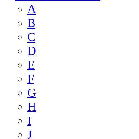
A
B
C
D
E
F
G
H
I
J