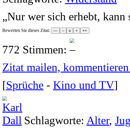
„
Nur wer sich erhebt, kann 
Bewerten Sie dieses Zitat:
772 Stimmen:
Zitat mailen, kommentieren e
[
Sprüche
-
Kino und TV
]
Schlagworte:
Alter
,
Ju