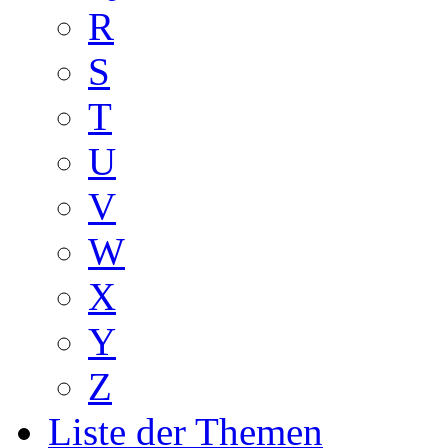
R
S
T
U
V
W
X
Y
Z
Liste der Themen