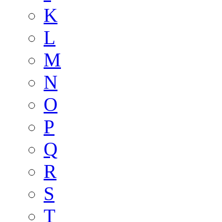
K
L
M
N
O
P
Q
R
S
T