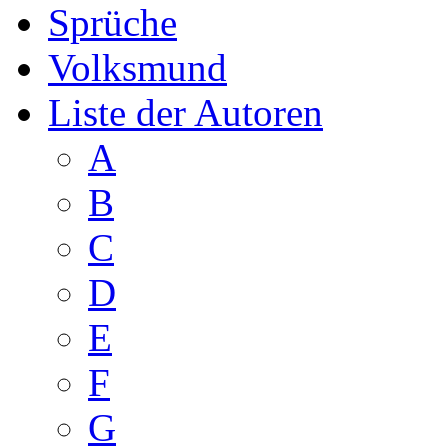
Sprüche
Volksmund
Liste der Autoren
A
B
C
D
E
F
G