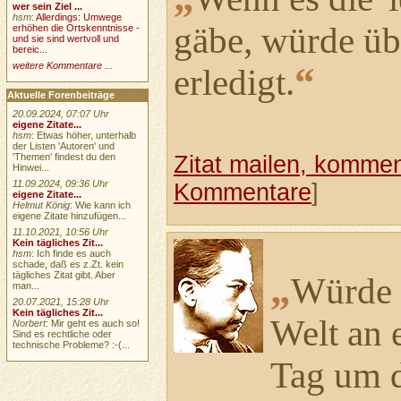
wer sein Ziel ...
hsm
:
Allerdings: Umwege
gäbe, würde üb
erhöhen die Ortskenntnisse -
und sie sind wertvoll und
bereic...
“
weitere Kommentare ...
erledigt.
Aktuelle Forenbeiträge
20.09.2024, 07:07 Uhr
eigene Zitate...
hsm
: Etwas höher, unterhalb
der Listen 'Autoren' und
Zitat mailen, komment
'Themen' findest du den
Hinwei...
11.09.2024, 09:36 Uhr
Kommentare
]
eigene Zitate...
Helmut König
: Wie kann ich
eigene Zitate hinzufügen...
11.10.2021, 10:56 Uhr
Kein tägliches Zit...
hsm
: Ich finde es auch
schade, daß es z.Zt. kein
„
tägliches Zitat gibt. Aber
Würde a
man...
20.07.2021, 15:28 Uhr
Kein tägliches Zit...
Welt an 
Norbert
: Mir geht es auch so!
Sind es rechtliche oder
technische Probleme? :-(...
Tag um d