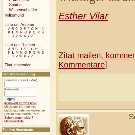
Sportler
Wissenschaftler
Esther Vilar
Volksmund
Liste der Autoren
A
B
C
D
E
F
G
H
I
J
K
L
M
N
O
P
Q
R
S
T
U
V
W
X
Y
Z
Liste der Themen
A
B
C
D
E
F
G
H
I
J
K
L
M
N
O
P
Q
R
S
Zitat mailen, komment
T
U
V
W
X
Y
Z
Kommentare
]
Zitat einsenden
Benutzeranmeldung
Benutzer (oder E-Mail):
Kennwort:
Kennwort vergessen?
Mitglieder können ihre
Lieblingszitate verwalten, im
Forum diskutieren u.v.m. ...
S
Schon angemeldet?
Mitgliederliste
Für Ihre Homepage