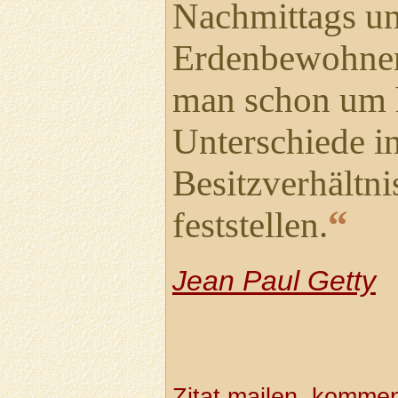
Nachmittags un
Erdenbewohner 
man schon um h
Unterschiede i
Besitzverhältn
“
feststellen.
Jean Paul Getty
Zitat mailen, komment