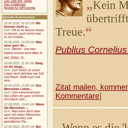
„
Kein M
Das Zitat des Tages
Das Zufallszitat
Module für WP/Joomla
übertrif
Aktuelle Kommentare
25.09.2025, 01:55 Uhr
Wir
“
können nicht a...
Treue.
hsm
:
Oft ist es besser etwas
zu lassen, auch wenn man
es tun könnte....
19.09.2025, 16:09 Uhr
Was
einer gern ißt...
Publius Cornelius
hsm
:
Stimmt - und eine
Kalorie kommt nicht allein.☕
&#1 29360; 🙃...
18.09.2025, 11:50 Uhr
Ewig
ist ein lange...
hsm
:
Zum Glück ist unser
Leben nicht dehnbar wie Zeit
und Raum. Stellt euch mal
eine...
Zitat mailen, komment
04.09.2025, 10:46 Uhr
Des
Menschen Leben...
hsm
:
Und manchmal kann
Kommentare
]
das Leben ein ganz schönes
Arschloch sein....
22.08.2025, 13:49 Uhr
Wenn
die Menschen ...
hsm
:
Man kann doch aber
auch mit netten Menschen
ein entspanntes und
gemütliches Pla...
„
Wenn es die 'l
22.08.2025, 09:30 Uhr
Nur