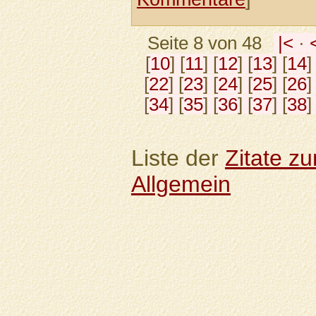
Seite 8 von 48
|<
·
[
10
] [
11
] [
12
] [
13
] [
14
]
[
22
] [
23
] [
24
] [
25
] [
26
]
[
34
] [
35
] [
36
] [
37
] [
38
]
Liste der
Zitate z
Allgemein