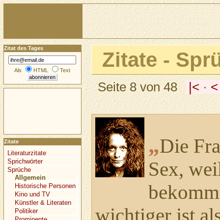
Zitat des Tages
Zitate - Spr
Als
HTML
Text
Seite 8 von 48
|<
·
<
„
Die Fra
Zitate
Literaturzitate
Sprichwörter
Sex, weil
Sprüche
Allgemein
bekommt
Historische Personen
Kino und TV
Künstler & Literaten
wichtiger ist al
Politiker
Prominente