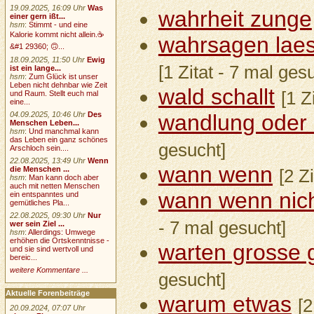
19.09.2025, 16:09 Uhr
Was
wahrheit zunge
einer gern ißt...
hsm
:
Stimmt - und eine
Kalorie kommt nicht allein.☕
wahrsagen laess
&#1 29360; 🙃...
18.09.2025, 11:50 Uhr
Ewig
[1 Zitat - 7 mal ges
ist ein lange...
hsm
:
Zum Glück ist unser
Leben nicht dehnbar wie Zeit
wald schallt
[1 Z
und Raum. Stellt euch mal
eine...
04.09.2025, 10:46 Uhr
Des
wandlung oder
Menschen Leben...
hsm
:
Und manchmal kann
das Leben ein ganz schönes
gesucht]
Arschloch sein....
22.08.2025, 13:49 Uhr
Wenn
wann wenn
die Menschen ...
[2 Z
hsm
:
Man kann doch aber
auch mit netten Menschen
wann wenn nicht
ein entspanntes und
gemütliches Pla...
22.08.2025, 09:30 Uhr
Nur
- 7 mal gesucht]
wer sein Ziel ...
hsm
:
Allerdings: Umwege
erhöhen die Ortskenntnisse -
warten grosse 
und sie sind wertvoll und
bereic...
weitere Kommentare ...
gesucht]
Aktuelle Forenbeiträge
warum etwas
[2
20.09.2024, 07:07 Uhr