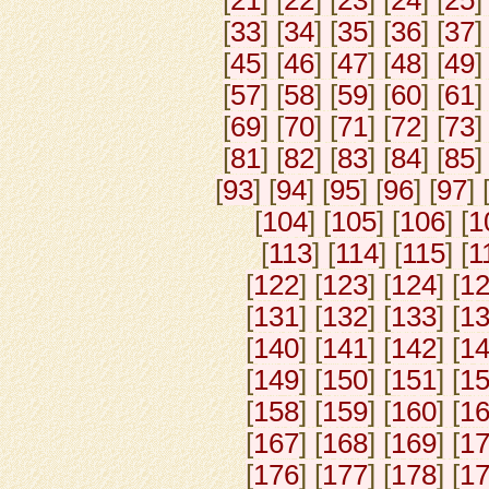
[
21
] [
22
] [
23
] [
24
] [
25
]
[
33
] [
34
] [
35
] [
36
] [
37
]
[
45
] [
46
] [
47
] [
48
] [
49
]
[
57
] [
58
] [
59
] [
60
] [
61
]
[
69
] [
70
] [
71
] [
72
] [
73
]
[
81
] [
82
] [
83
] [
84
] [
85
]
[
93
] [
94
] [
95
] [
96
] [
97
] 
[
104
] [
105
] [
106
] [
1
[
113
] [
114
] [
115
] [
1
[
122
] [
123
] [
124
] [
1
[
131
] [
132
] [
133
] [
1
[
140
] [
141
] [
142
] [
1
[
149
] [
150
] [
151
] [
1
[
158
] [
159
] [
160
] [
1
[
167
] [
168
] [
169
] [
1
[
176
] [
177
] [
178
] [
1