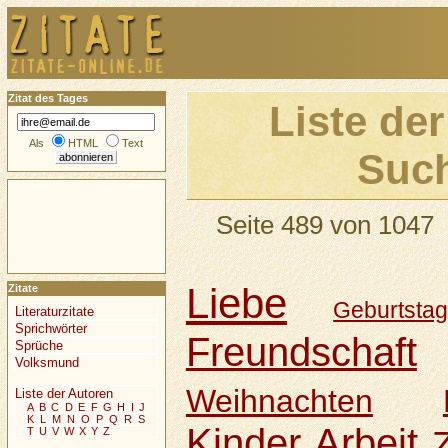
Zitat des Tages
Liste der
Als
HTML
Text
Such
Seite 489 von 1047
Liebe
Zitate
Geburtsta
Literaturzitate
Sprichwörter
Freundschaft
Sprüche
Volksmund
Weihnachten
Liste der Autoren
A
B
C
D
E
F
G
H
I
J
K
L
M
N
O
P
Q
R
S
Kinder
Arbeit
T
U
V
W
X
Y
Z