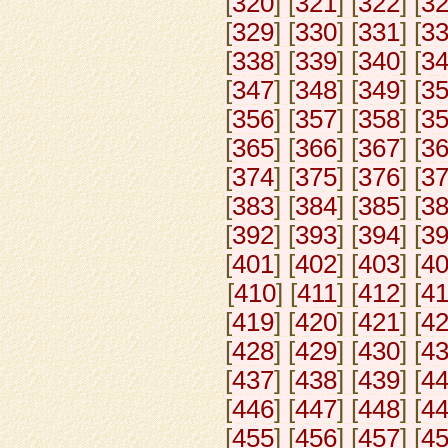
[
320
] [
321
] [
322
] [
3
[
329
] [
330
] [
331
] [
3
[
338
] [
339
] [
340
] [
3
[
347
] [
348
] [
349
] [
3
[
356
] [
357
] [
358
] [
3
[
365
] [
366
] [
367
] [
3
[
374
] [
375
] [
376
] [
3
[
383
] [
384
] [
385
] [
3
[
392
] [
393
] [
394
] [
3
[
401
] [
402
] [
403
] [
4
[
410
] [
411
] [
412
] [
4
[
419
] [
420
] [
421
] [
4
[
428
] [
429
] [
430
] [
4
[
437
] [
438
] [
439
] [
4
[
446
] [
447
] [
448
] [
4
[
455
] [
456
] [
457
] [
4