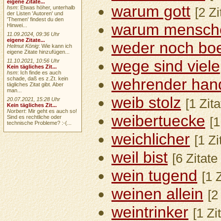
eigene Zitate...
warum gott
hsm
: Etwas höher, unterhalb
[2 Z
der Listen 'Autoren' und
'Themen' findest du den
warum mensch
Hinwei...
11.09.2024, 09:36 Uhr
eigene Zitate...
weder noch bo
Helmut König
: Wie kann ich
eigene Zitate hinzufügen...
wege sind viele
11.10.2021, 10:56 Uhr
Kein tägliches Zit...
hsm
: Ich finde es auch
schade, daß es z.Zt. kein
wehrender han
tägliches Zitat gibt. Aber
man...
weib stolz
20.07.2021, 15:28 Uhr
[1 Zit
Kein tägliches Zit...
Norbert
: Mir geht es auch so!
weibertuecke
Sind es rechtliche oder
[1
technische Probleme? :-(...
weichlicher
[1 Zi
weil bist
[6 Zitate
wein tugend
[1 
weinen allein
[2
weintrinker
[1 Zi