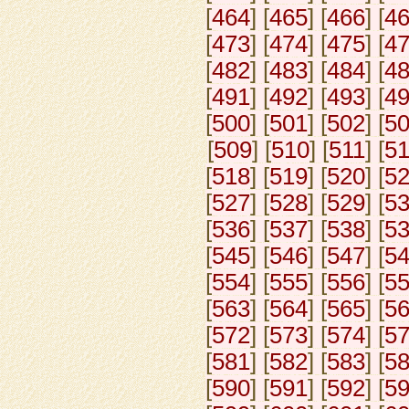
[
464
] [
465
] [
466
] [
4
[
473
] [
474
] [
475
] [
4
[
482
] [
483
] [
484
] [
4
[
491
] [
492
] [
493
] [
4
[
500
] [
501
] [
502
] [
5
[
509
] [
510
] [
511
] [
5
[
518
] [
519
] [
520
] [
5
[
527
] [
528
] [
529
] [
5
[
536
] [
537
] [
538
] [
5
[
545
] [
546
] [
547
] [
5
[
554
] [
555
] [
556
] [
5
[
563
] [
564
] [
565
] [
5
[
572
] [
573
] [
574
] [
5
[
581
] [
582
] [
583
] [
5
[
590
] [
591
] [
592
] [
5