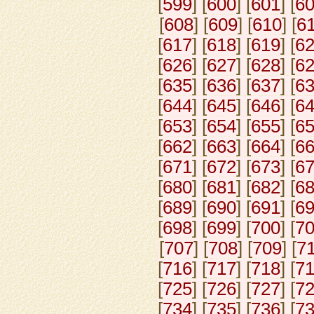
[
599
] [
600
] [
601
] [
6
[
608
] [
609
] [
610
] [
6
[
617
] [
618
] [
619
] [
6
[
626
] [
627
] [
628
] [
6
[
635
] [
636
] [
637
] [
6
[
644
] [
645
] [
646
] [
6
[
653
] [
654
] [
655
] [
6
[
662
] [
663
] [
664
] [
6
[
671
] [
672
] [
673
] [
6
[
680
] [
681
] [
682
] [
6
[
689
] [
690
] [
691
] [
6
[
698
] [
699
] [
700
] [
7
[
707
] [
708
] [
709
] [
7
[
716
] [
717
] [
718
] [
7
[
725
] [
726
] [
727
] [
7
[
734
] [
735
] [
736
] [
7