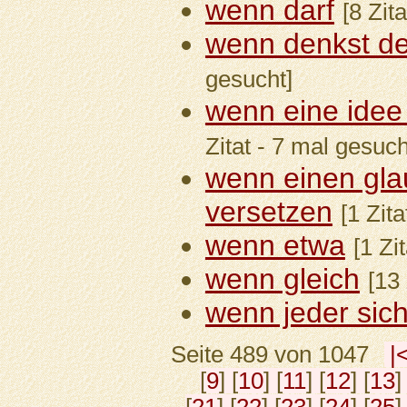
wenn darf
[8 Zit
wenn denkst de
gesucht]
wenn eine idee
Zitat - 7 mal gesuch
wenn einen gla
versetzen
[1 Zit
wenn etwa
[1 Zi
wenn gleich
[13
wenn jeder sic
Seite 489 von 1047
|
[
9
] [
10
] [
11
] [
12
] [
13
]