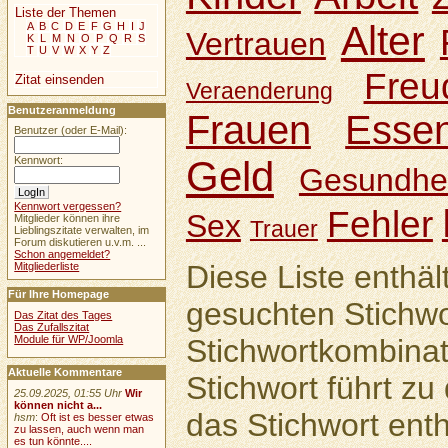
Liste der Themen
Alter
A
B
C
D
E
F
G
H
I
J
Vertrauen
K
L
M
N
O
P
Q
R
S
T
U
V
W
X
Y
Z
Freu
Zitat einsenden
Veraenderung
Benutzeranmeldung
Frauen
Esse
Benutzer (oder E-Mail):
Geld
Kennwort:
Gesundhei
Kennwort vergessen?
Fehler
Sex
Mitglieder können ihre
Trauer
Lieblingszitate verwalten, im
Forum diskutieren u.v.m. ...
Schon angemeldet?
Diese Liste enthäl
Mitgliederliste
Für Ihre Homepage
gesuchten Stichwo
Das Zitat des Tages
Das Zufallszitat
Module für WP/Joomla
Stichwortkombinat
Aktuelle Kommentare
Stichwort führt zu 
25.09.2025, 01:55 Uhr
Wir
können nicht a...
das Stichwort enth
hsm
:
Oft ist es besser etwas
zu lassen, auch wenn man
es tun könnte....