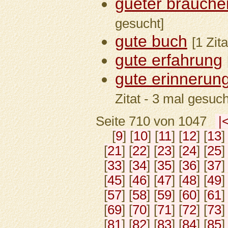
gueter brauche
gesucht]
gute buch
[1 Zit
gute erfahrung
gute erinnerun
Zitat - 3 mal gesuch
Seite 710 von 1047
|
[
9
] [
10
] [
11
] [
12
] [
13
]
[
21
] [
22
] [
23
] [
24
] [
25
]
[
33
] [
34
] [
35
] [
36
] [
37
]
[
45
] [
46
] [
47
] [
48
] [
49
]
[
57
] [
58
] [
59
] [
60
] [
61
]
[
69
] [
70
] [
71
] [
72
] [
73
]
[
81
] [
82
] [
83
] [
84
] [
85
]