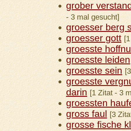
grober verstan
- 3 mal gesucht]
groesser berg st
groesser gott
[1
groesste hoffn
groesste leiden
groesste sein
[
groesste vergn
darin
[1 Zitat - 3 
groessten hauf
gross faul
[3 Zit
grosse fische k