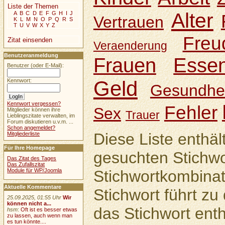
Liste der Themen
Alter
A
B
C
D
E
F
G
H
I
J
Vertrauen
K
L
M
N
O
P
Q
R
S
T
U
V
W
X
Y
Z
Freu
Zitat einsenden
Veraenderung
Benutzeranmeldung
Frauen
Esse
Benutzer (oder E-Mail):
Geld
Kennwort:
Gesundhei
Kennwort vergessen?
Fehler
Sex
Mitglieder können ihre
Trauer
Lieblingszitate verwalten, im
Forum diskutieren u.v.m. ...
Schon angemeldet?
Diese Liste enthäl
Mitgliederliste
Für Ihre Homepage
gesuchten Stichwo
Das Zitat des Tages
Das Zufallszitat
Module für WP/Joomla
Stichwortkombinat
Aktuelle Kommentare
Stichwort führt zu 
25.09.2025, 01:55 Uhr
Wir
können nicht a...
das Stichwort enth
hsm
:
Oft ist es besser etwas
zu lassen, auch wenn man
es tun könnte....