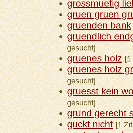
grossmuetig li
gruen gruen gr
gruenden bank
gruendlich endg
gesucht]
gruenes holz
[1
gruenes holz gr
gesucht]
gruesst kein w
gesucht]
grund gerecht 
guckt nicht
[1 Zi