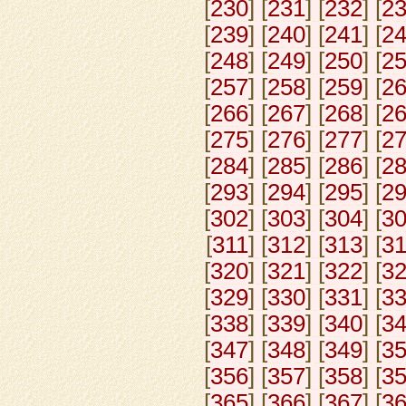
[
230
] [
231
] [
232
] [
2
[
239
] [
240
] [
241
] [
2
[
248
] [
249
] [
250
] [
2
[
257
] [
258
] [
259
] [
2
[
266
] [
267
] [
268
] [
2
[
275
] [
276
] [
277
] [
2
[
284
] [
285
] [
286
] [
2
[
293
] [
294
] [
295
] [
2
[
302
] [
303
] [
304
] [
3
[
311
] [
312
] [
313
] [
3
[
320
] [
321
] [
322
] [
3
[
329
] [
330
] [
331
] [
3
[
338
] [
339
] [
340
] [
3
[
347
] [
348
] [
349
] [
3
[
356
] [
357
] [
358
] [
3
[
365
] [
366
] [
367
] [
3