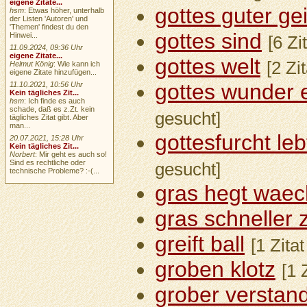
eigene Zitate...
gottes guter gei
hsm
: Etwas höher, unterhalb
der Listen 'Autoren' und
'Themen' findest du den
gottes sind
Hinwei...
[6 Zi
11.09.2024, 09:36 Uhr
eigene Zitate...
gottes welt
[2 Zi
Helmut König
: Wie kann ich
eigene Zitate hinzufügen...
gottes wunder 
11.10.2021, 10:56 Uhr
Kein tägliches Zit...
hsm
: Ich finde es auch
schade, daß es z.Zt. kein
gesucht]
tägliches Zitat gibt. Aber
man...
gottesfurcht leb
20.07.2021, 15:28 Uhr
Kein tägliches Zit...
Norbert
: Mir geht es auch so!
Sind es rechtliche oder
gesucht]
technische Probleme? :-(...
gras hegt waec
gras schneller 
greift ball
[1 Zita
groben klotz
[1 
grober verstan