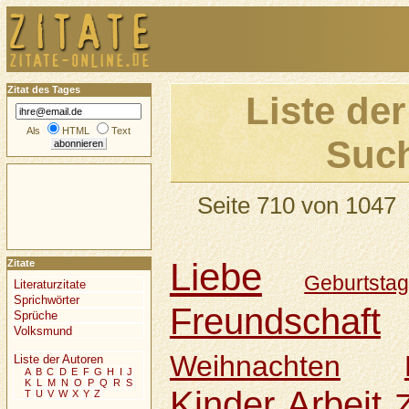
Zitat des Tages
Liste der
Als
HTML
Text
Such
Seite 710 von 1047
Liebe
Zitate
Geburtsta
Literaturzitate
Sprichwörter
Freundschaft
Sprüche
Volksmund
Weihnachten
Liste der Autoren
A
B
C
D
E
F
G
H
I
J
K
L
M
N
O
P
Q
R
S
Kinder
Arbeit
T
U
V
W
X
Y
Z