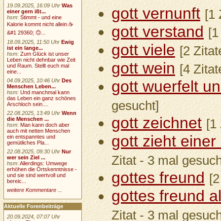
19.09.2025, 16:09 Uhr
Was
gott vernunft
[1 
einer gern ißt...
hsm
:
Stimmt - und eine
Kalorie kommt nicht allein.☕
gott verstand
[1
&#1 29360; 🙃...
18.09.2025, 11:50 Uhr
Ewig
gott viele
[2 Zita
ist ein lange...
hsm
:
Zum Glück ist unser
Leben nicht dehnbar wie Zeit
gott wein
[4 Zita
und Raum. Stellt euch mal
eine...
04.09.2025, 10:46 Uhr
Des
gott wuerfelt u
Menschen Leben...
hsm
:
Und manchmal kann
das Leben ein ganz schönes
gesucht]
Arschloch sein....
22.08.2025, 13:49 Uhr
Wenn
gott zeichnet
die Menschen ...
[1
hsm
:
Man kann doch aber
auch mit netten Menschen
gott zieht eine
ein entspanntes und
gemütliches Pla...
22.08.2025, 09:30 Uhr
Nur
Zitat - 3 mal gesuch
wer sein Ziel ...
hsm
:
Allerdings: Umwege
erhöhen die Ortskenntnisse -
gottes freund
[2
und sie sind wertvoll und
bereic...
weitere Kommentare ...
gottes freund a
Aktuelle Forenbeiträge
Zitat - 3 mal gesuch
20.09.2024, 07:07 Uhr