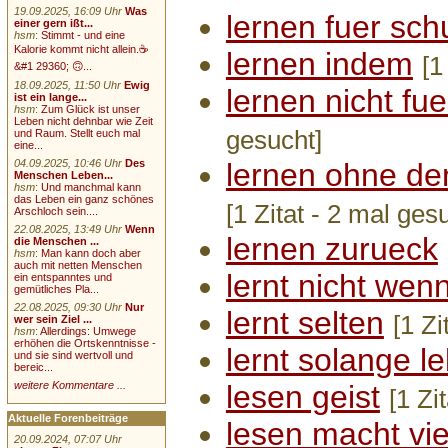
19.09.2025, 16:09 Uhr
Was
lernen fuer sch
einer gern ißt...
hsm
:
Stimmt - und eine
Kalorie kommt nicht allein.☕
lernen indem
[1
&#1 29360; 🙃...
18.09.2025, 11:50 Uhr
Ewig
lernen nicht fu
ist ein lange...
hsm
:
Zum Glück ist unser
Leben nicht dehnbar wie Zeit
gesucht]
und Raum. Stellt euch mal
eine...
04.09.2025, 10:46 Uhr
Des
lernen ohne de
Menschen Leben...
hsm
:
Und manchmal kann
das Leben ein ganz schönes
[1 Zitat - 2 mal ges
Arschloch sein....
22.08.2025, 13:49 Uhr
Wenn
lernen zurueck
die Menschen ...
hsm
:
Man kann doch aber
auch mit netten Menschen
lernt nicht wen
ein entspanntes und
gemütliches Pla...
22.08.2025, 09:30 Uhr
Nur
lernt selten
[1 Zi
wer sein Ziel ...
hsm
:
Allerdings: Umwege
erhöhen die Ortskenntnisse -
lernt solange le
und sie sind wertvoll und
bereic...
weitere Kommentare ...
lesen geist
[1 Zi
Aktuelle Forenbeiträge
lesen macht vie
20.09.2024, 07:07 Uhr