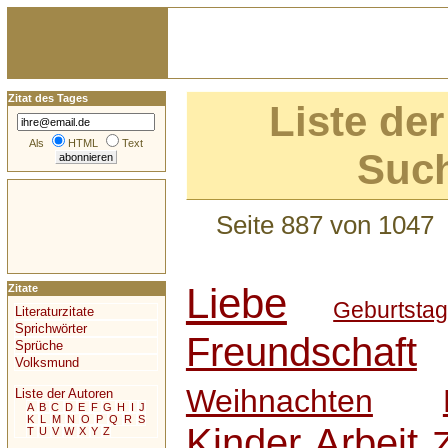
Zitat des Tages
Liste der
Als
HTML
Text
Such
Seite 887 von 1047
Liebe
Zitate
Geburtsta
Literaturzitate
Sprichwörter
Freundschaft
Sprüche
Volksmund
Weihnachten
Liste der Autoren
A
B
C
D
E
F
G
H
I
J
K
L
M
N
O
P
Q
R
S
Kinder
Arbeit
T
U
V
W
X
Y
Z