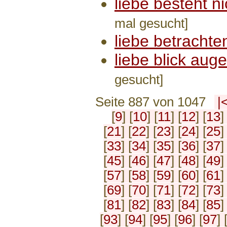
liebe besteht n
mal gesucht]
liebe betrachte
liebe blick aug
gesucht]
Seite 887 von 1047
|
[
9
] [
10
] [
11
] [
12
] [
13
]
[
21
] [
22
] [
23
] [
24
] [
25
]
[
33
] [
34
] [
35
] [
36
] [
37
]
[
45
] [
46
] [
47
] [
48
] [
49
]
[
57
] [
58
] [
59
] [
60
] [
61
]
[
69
] [
70
] [
71
] [
72
] [
73
]
[
81
] [
82
] [
83
] [
84
] [
85
]
[
93
] [
94
] [
95
] [
96
] [
97
] 