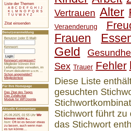
Liste der Themen
Alter
A
B
C
D
E
F
G
H
I
J
Vertrauen
K
L
M
N
O
P
Q
R
S
T
U
V
W
X
Y
Z
Freu
Zitat einsenden
Veraenderung
Benutzeranmeldung
Frauen
Esse
Benutzer (oder E-Mail):
Geld
Kennwort:
Gesundhei
Kennwort vergessen?
Fehler
Sex
Mitglieder können ihre
Trauer
Lieblingszitate verwalten, im
Forum diskutieren u.v.m. ...
Schon angemeldet?
Diese Liste enthäl
Mitgliederliste
Für Ihre Homepage
gesuchten Stichwo
Das Zitat des Tages
Das Zufallszitat
Module für WP/Joomla
Stichwortkombinat
Aktuelle Kommentare
Stichwort führt zu 
25.09.2025, 01:55 Uhr
Wir
können nicht a...
das Stichwort enth
hsm
:
Oft ist es besser etwas
zu lassen, auch wenn man
es tun könnte....