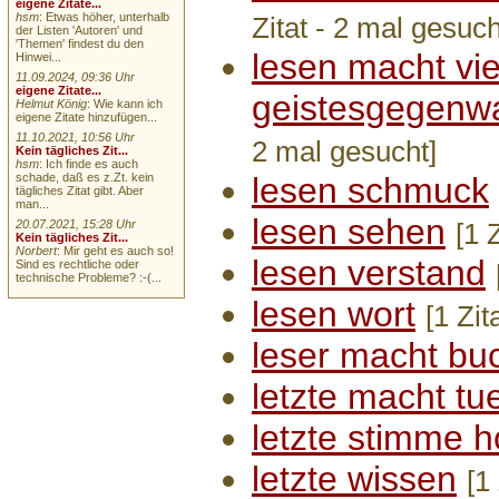
eigene Zitate...
hsm
: Etwas höher, unterhalb
Zitat - 2 mal gesuch
der Listen 'Autoren' und
'Themen' findest du den
lesen macht vie
Hinwei...
11.09.2024, 09:36 Uhr
eigene Zitate...
geistesgegenwa
Helmut König
: Wie kann ich
eigene Zitate hinzufügen...
11.10.2021, 10:56 Uhr
2 mal gesucht]
Kein tägliches Zit...
hsm
: Ich finde es auch
schade, daß es z.Zt. kein
lesen schmuck
tägliches Zitat gibt. Aber
man...
lesen sehen
20.07.2021, 15:28 Uhr
[1 
Kein tägliches Zit...
Norbert
: Mir geht es auch so!
lesen verstand
Sind es rechtliche oder
technische Probleme? :-(...
lesen wort
[1 Zit
leser macht bu
letzte macht tu
letzte stimme h
letzte wissen
[1