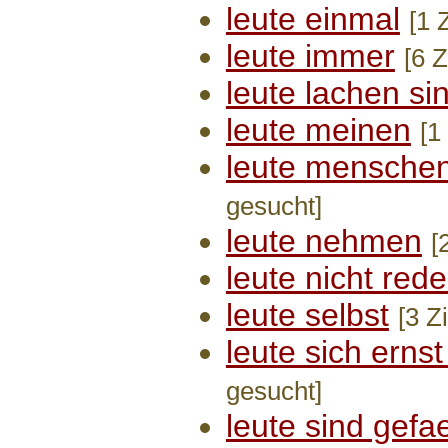
leute einmal
[1 
leute immer
[6 Z
leute lachen si
leute meinen
[1
leute mensche
gesucht]
leute nehmen
[
leute nicht red
leute selbst
[3 Z
leute sich ern
gesucht]
leute sind gefae