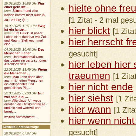
19.09.2025, 16:09 Uhr
Was
hielte ohne fre
einer gern ißt...
hsm
:
Stimmt - und eine
Kalorie kommt nicht allein.☕
[1 Zitat - 2 mal ges
&#1 29360; 🙃...
18.09.2025, 11:50 Uhr
Ewig
hier blickt
[1 Zita
ist ein lange...
hsm
:
Zum Glück ist unser
Leben nicht dehnbar wie Zeit
hier herrscht fre
und Raum. Stellt euch mal
eine...
04.09.2025, 10:46 Uhr
Des
gesucht]
Menschen Leben...
hsm
:
Und manchmal kann
das Leben ein ganz schönes
hier leben hier
Arschloch sein....
22.08.2025, 13:49 Uhr
Wenn
traeumen
die Menschen ...
[1 Zita
hsm
:
Man kann doch aber
auch mit netten Menschen
hier nicht ende
ein entspanntes und
gemütliches Pla...
22.08.2025, 09:30 Uhr
Nur
hier siehst
[1 Zit
wer sein Ziel ...
hsm
:
Allerdings: Umwege
erhöhen die Ortskenntnisse -
hier wann
[1 Zit
und sie sind wertvoll und
bereic...
weitere Kommentare ...
hier wenn nicht 
Aktuelle Forenbeiträge
gesucht]
20.09.2024, 07:07 Uhr