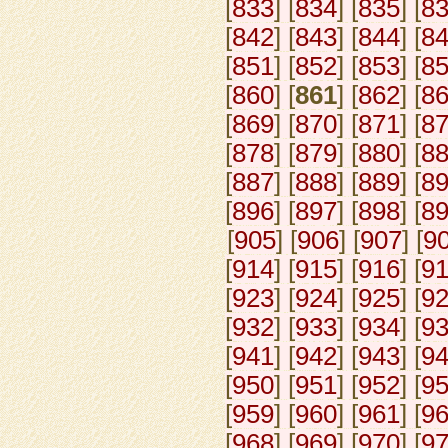
[
833
] [
834
] [
835
] [
8
[
842
] [
843
] [
844
] [
8
[
851
] [
852
] [
853
] [
8
[
860
] [
861
] [
862
] [
8
[
869
] [
870
] [
871
] [
8
[
878
] [
879
] [
880
] [
8
[
887
] [
888
] [
889
] [
8
[
896
] [
897
] [
898
] [
8
[
905
] [
906
] [
907
] [
9
[
914
] [
915
] [
916
] [
9
[
923
] [
924
] [
925
] [
9
[
932
] [
933
] [
934
] [
9
[
941
] [
942
] [
943
] [
9
[
950
] [
951
] [
952
] [
9
[
959
] [
960
] [
961
] [
9
[
968
] [
969
] [
970
] [
9