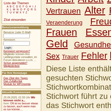
Liste der Themen
Alter
A
B
C
D
E
F
G
H
I
J
Vertrauen
K
L
M
N
O
P
Q
R
S
T
U
V
W
X
Y
Z
Freu
Zitat einsenden
Veraenderung
Benutzeranmeldung
Frauen
Esse
Benutzer (oder E-Mail):
Geld
Kennwort:
Gesundhei
Kennwort vergessen?
Fehler
Sex
Mitglieder können ihre
Trauer
Lieblingszitate verwalten, im
Forum diskutieren u.v.m. ...
Schon angemeldet?
Diese Liste enthäl
Mitgliederliste
Für Ihre Homepage
gesuchten Stichwo
Das Zitat des Tages
Das Zufallszitat
Module für WP/Joomla
Stichwortkombinat
Aktuelle Kommentare
Stichwort führt zu 
25.09.2025, 01:55 Uhr
Wir
können nicht a...
das Stichwort enth
hsm
:
Oft ist es besser etwas
zu lassen, auch wenn man
es tun könnte....