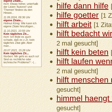
eigene Zitate...
hilfe dann hilfe
hsm
: Etwas höher, unterhalb
der Listen 'Autoren' und
'Themen' findest du den
hilfe goetter
Hinwei...
[1 Z
11.09.2024, 09:36 Uhr
eigene Zitate...
hilft arbeit
[1 Zit
Helmut König
: Wie kann ich
eigene Zitate hinzufügen...
hilft bedacht w
11.10.2021, 10:56 Uhr
Kein tägliches Zit...
hsm
: Ich finde es auch
schade, daß es z.Zt. kein
2 mal gesucht]
tägliches Zitat gibt. Aber
man...
hilft kein beten
20.07.2021, 15:28 Uhr
Kein tägliches Zit...
Norbert
: Mir geht es auch so!
hilft laufen wen
Sind es rechtliche oder
technische Probleme? :-(...
2 mal gesucht]
hilft menschen
gesucht]
himmel haengt 
gesucht]