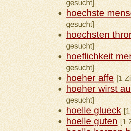
gesucht]
hoechste mens
gesucht]
hoechsten thro
gesucht]
hoeflichkeit me
gesucht]
hoeher affe
[1 Z
hoeher wirst au
gesucht]
hoelle glueck
[1
hoelle guten
[1 