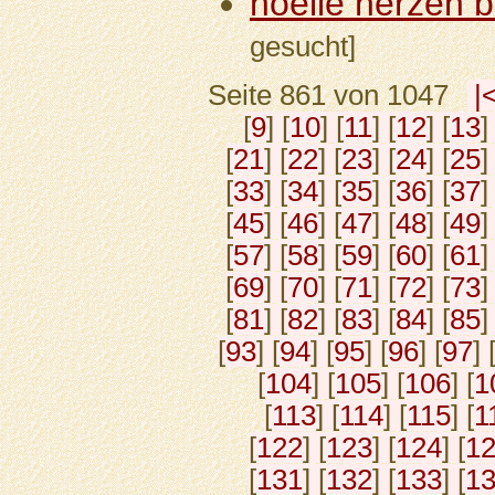
hoelle herzen 
gesucht]
Seite 861 von 1047
|
[
9
] [
10
] [
11
] [
12
] [
13
]
[
21
] [
22
] [
23
] [
24
] [
25
]
[
33
] [
34
] [
35
] [
36
] [
37
]
[
45
] [
46
] [
47
] [
48
] [
49
]
[
57
] [
58
] [
59
] [
60
] [
61
]
[
69
] [
70
] [
71
] [
72
] [
73
]
[
81
] [
82
] [
83
] [
84
] [
85
]
[
93
] [
94
] [
95
] [
96
] [
97
] 
[
104
] [
105
] [
106
] [
1
[
113
] [
114
] [
115
] [
1
[
122
] [
123
] [
124
] [
1
[
131
] [
132
] [
133
] [
1