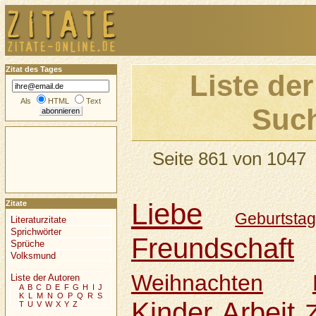
Zitat des Tages
Liste der
Als
HTML
Text
Such
Seite 861 von 1047
Liebe
Zitate
Geburtsta
Literaturzitate
Sprichwörter
Freundschaft
Sprüche
Volksmund
Weihnachten
Liste der Autoren
A
B
C
D
E
F
G
H
I
J
K
L
M
N
O
P
Q
R
S
Kinder
Arbeit
T
U
V
W
X
Y
Z