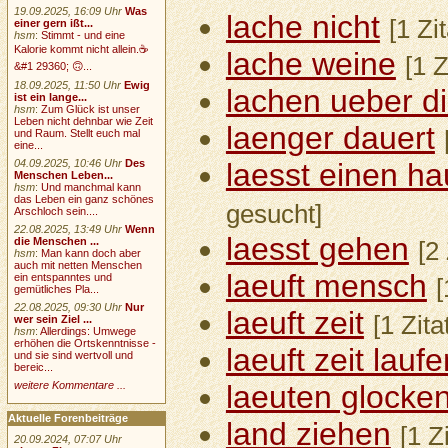
19.09.2025, 16:09 Uhr
Was
lache nicht
[1 Zi
einer gern ißt...
hsm
:
Stimmt - und eine
Kalorie kommt nicht allein.☕
lache weine
[1 Z
&#1 29360; 🙃...
18.09.2025, 11:50 Uhr
Ewig
lachen ueber d
ist ein lange...
hsm
:
Zum Glück ist unser
Leben nicht dehnbar wie Zeit
laenger dauert
und Raum. Stellt euch mal
eine...
04.09.2025, 10:46 Uhr
Des
laesst einen 
Menschen Leben...
hsm
:
Und manchmal kann
das Leben ein ganz schönes
gesucht]
Arschloch sein....
22.08.2025, 13:49 Uhr
Wenn
laesst gehen
die Menschen ...
[2
hsm
:
Man kann doch aber
auch mit netten Menschen
laeuft mensch
ein entspanntes und
[
gemütliches Pla...
22.08.2025, 09:30 Uhr
Nur
laeuft zeit
[1 Zita
wer sein Ziel ...
hsm
:
Allerdings: Umwege
erhöhen die Ortskenntnisse -
laeuft zeit laufe
und sie sind wertvoll und
bereic...
weitere Kommentare ...
laeuten glocke
Aktuelle Forenbeiträge
land ziehen
[1 Z
20.09.2024, 07:07 Uhr