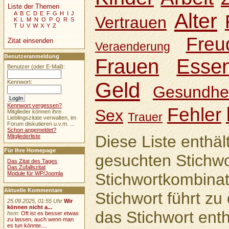
Liste der Themen
Alter
A
B
C
D
E
F
G
H
I
J
Vertrauen
K
L
M
N
O
P
Q
R
S
T
U
V
W
X
Y
Z
Freu
Zitat einsenden
Veraenderung
Benutzeranmeldung
Frauen
Esse
Benutzer (oder E-Mail):
Geld
Kennwort:
Gesundhei
Kennwort vergessen?
Fehler
Sex
Mitglieder können ihre
Trauer
Lieblingszitate verwalten, im
Forum diskutieren u.v.m. ...
Schon angemeldet?
Diese Liste enthäl
Mitgliederliste
Für Ihre Homepage
gesuchten Stichwo
Das Zitat des Tages
Das Zufallszitat
Module für WP/Joomla
Stichwortkombinat
Aktuelle Kommentare
Stichwort führt zu 
25.09.2025, 01:55 Uhr
Wir
können nicht a...
das Stichwort enth
hsm
:
Oft ist es besser etwas
zu lassen, auch wenn man
es tun könnte....