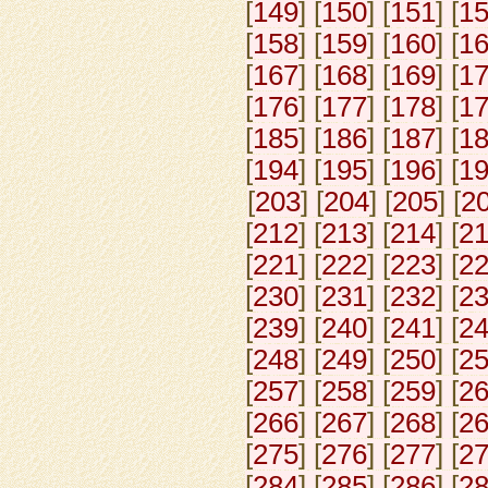
[
149
] [
150
] [
151
] [
1
[
158
] [
159
] [
160
] [
1
[
167
] [
168
] [
169
] [
1
[
176
] [
177
] [
178
] [
1
[
185
] [
186
] [
187
] [
1
[
194
] [
195
] [
196
] [
1
[
203
] [
204
] [
205
] [
2
[
212
] [
213
] [
214
] [
2
[
221
] [
222
] [
223
] [
2
[
230
] [
231
] [
232
] [
2
[
239
] [
240
] [
241
] [
2
[
248
] [
249
] [
250
] [
2
[
257
] [
258
] [
259
] [
2
[
266
] [
267
] [
268
] [
2
[
275
] [
276
] [
277
] [
2
[
284
] [
285
] [
286
] [
2