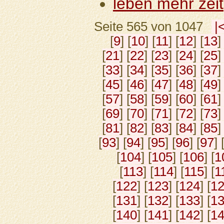
leben mehr zeit
Seite 565 von 1047
|
[
9
] [
10
] [
11
] [
12
] [
13
]
[
21
] [
22
] [
23
] [
24
] [
25
]
[
33
] [
34
] [
35
] [
36
] [
37
]
[
45
] [
46
] [
47
] [
48
] [
49
]
[
57
] [
58
] [
59
] [
60
] [
61
]
[
69
] [
70
] [
71
] [
72
] [
73
]
[
81
] [
82
] [
83
] [
84
] [
85
]
[
93
] [
94
] [
95
] [
96
] [
97
] 
[
104
] [
105
] [
106
] [
1
[
113
] [
114
] [
115
] [
1
[
122
] [
123
] [
124
] [
1
[
131
] [
132
] [
133
] [
1
[
140
] [
141
] [
142
] [
1