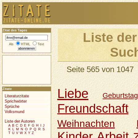
Zitat des Tages
Liste der
Als
HTML
Text
Such
Seite 565 von 1047
Liebe
Zitate
Geburtsta
Literaturzitate
Sprichwörter
Freundschaft
Sprüche
Volksmund
Weihnachten
Liste der Autoren
A
B
C
D
E
F
G
H
I
J
K
L
M
N
O
P
Q
R
S
Kinder
Arbeit
T
U
V
W
X
Y
Z