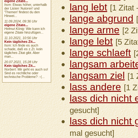
eigene Zitate...
lang lebt
hsm
: Etwas höher, unterhalb
[1 Zitat
der Listen 'Autoren' und
'Themen' findest du den
lange abgrund
Hinwei...
11.09.2024, 09:36 Uhr
eigene Zitate...
lange arme
[2 Z
Helmut König
: Wie kann ich
eigene Zitate hinzufügen...
lange lebt
11.10.2021, 10:56 Uhr
[5 Zit
Kein tägliches Zit...
hsm
: Ich finde es auch
schade, daß es z.Zt. kein
lange schlaeft
[
tägliches Zitat gibt. Aber
man...
langsam arbeit
20.07.2021, 15:28 Uhr
Kein tägliches Zit...
Norbert
: Mir geht es auch so!
langsam ziel
Sind es rechtliche oder
[1 
technische Probleme? :-(...
lass andere
[1 Z
lass dich nicht
gesucht]
lass dich nicht
mal gesucht]