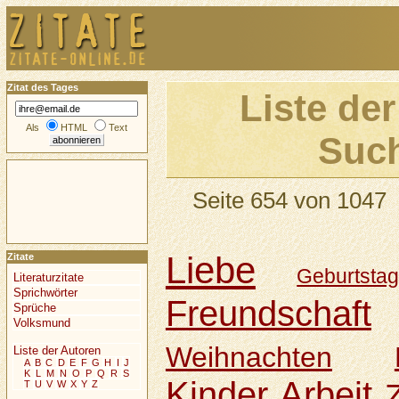
Zitat des Tages
Liste der
Als
HTML
Text
Such
Seite 654 von 1047
Liebe
Zitate
Geburtsta
Literaturzitate
Sprichwörter
Freundschaft
Sprüche
Volksmund
Weihnachten
Liste der Autoren
A
B
C
D
E
F
G
H
I
J
K
L
M
N
O
P
Q
R
S
Kinder
Arbeit
T
U
V
W
X
Y
Z