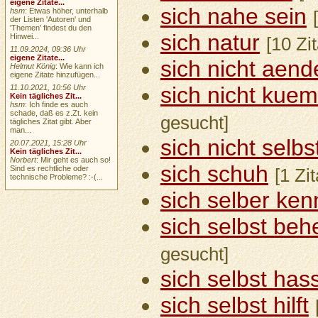
eigene Zitate...
sich nahe sein
hsm
: Etwas höher, unterhalb
der Listen 'Autoren' und
'Themen' findest du den
sich natur
Hinwei...
[10 Zi
11.09.2024, 09:36 Uhr
eigene Zitate...
sich nicht aend
Helmut König
: Wie kann ich
eigene Zitate hinzufügen...
sich nicht kue
11.10.2021, 10:56 Uhr
Kein tägliches Zit...
hsm
: Ich finde es auch
schade, daß es z.Zt. kein
gesucht]
tägliches Zitat gibt. Aber
man...
sich nicht selbs
20.07.2021, 15:28 Uhr
Kein tägliches Zit...
Norbert
: Mir geht es auch so!
sich schuh
Sind es rechtliche oder
[1 Zi
technische Probleme? :-(...
sich selber ke
sich selbst beh
gesucht]
sich selbst has
sich selbst hilft