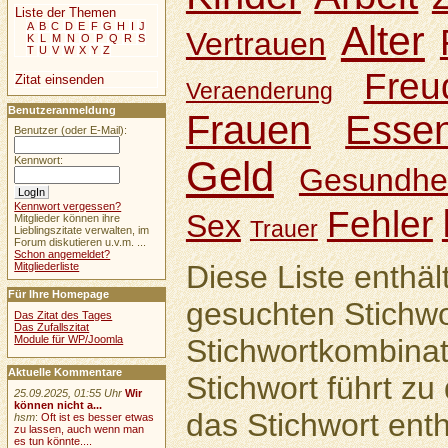
Liste der Themen
Alter
A
B
C
D
E
F
G
H
I
J
Vertrauen
K
L
M
N
O
P
Q
R
S
T
U
V
W
X
Y
Z
Freu
Zitat einsenden
Veraenderung
Benutzeranmeldung
Frauen
Esse
Benutzer (oder E-Mail):
Geld
Kennwort:
Gesundhei
Kennwort vergessen?
Fehler
Sex
Mitglieder können ihre
Trauer
Lieblingszitate verwalten, im
Forum diskutieren u.v.m. ...
Schon angemeldet?
Diese Liste enthäl
Mitgliederliste
Für Ihre Homepage
gesuchten Stichwo
Das Zitat des Tages
Das Zufallszitat
Module für WP/Joomla
Stichwortkombinat
Aktuelle Kommentare
Stichwort führt zu 
25.09.2025, 01:55 Uhr
Wir
können nicht a...
das Stichwort enth
hsm
:
Oft ist es besser etwas
zu lassen, auch wenn man
es tun könnte....