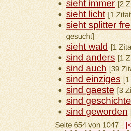
sieht immer
[2 Z
sieht licht
[1 Zita
sieht splitter 
gesucht]
sieht wald
[1 Zit
sind anders
[1 Z
sind auch
[39 Zi
sind einziges
[1
sind gaeste
[3 Z
sind geschicht
sind geworden
Seite 654 von 1047
|