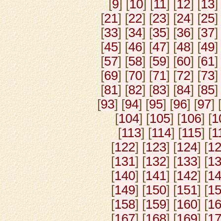
[
9
] [
10
] [
11
] [
12
] [
13
]
[
21
] [
22
] [
23
] [
24
] [
25
]
[
33
] [
34
] [
35
] [
36
] [
37
]
[
45
] [
46
] [
47
] [
48
] [
49
]
[
57
] [
58
] [
59
] [
60
] [
61
]
[
69
] [
70
] [
71
] [
72
] [
73
]
[
81
] [
82
] [
83
] [
84
] [
85
]
[
93
] [
94
] [
95
] [
96
] [
97
] 
[
104
] [
105
] [
106
] [
1
[
113
] [
114
] [
115
] [
1
[
122
] [
123
] [
124
] [
1
[
131
] [
132
] [
133
] [
1
[
140
] [
141
] [
142
] [
1
[
149
] [
150
] [
151
] [
1
[
158
] [
159
] [
160
] [
1
[
167
] [
168
] [
169
] [
1