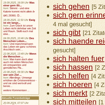
19.09.2025, 16:09 Uhr
Was
sich gehen
[5 Zi
einer gern ißt...
hsm
:
Stimmt - und eine
Kalorie kommt nicht allein.☕
sich gern erinn
&#1 29360; 🙃...
18.09.2025, 11:50 Uhr
Ewig
4 mal gesucht]
ist ein lange...
hsm
:
Zum Glück ist unser
Leben nicht dehnbar wie Zeit
sich gibt
[21 Zita
und Raum. Stellt euch mal
eine...
04.09.2025, 10:46 Uhr
Des
sich haende re
Menschen Leben...
hsm
:
Und manchmal kann
das Leben ein ganz schönes
gesucht]
Arschloch sein....
22.08.2025, 13:49 Uhr
Wenn
sich halten fuer
die Menschen ...
hsm
:
Man kann doch aber
auch mit netten Menschen
sich hassen
ein entspanntes und
[2 
gemütliches Pla...
22.08.2025, 09:30 Uhr
Nur
sich helfen
[4 Zi
wer sein Ziel ...
hsm
:
Allerdings: Umwege
erhöhen die Ortskenntnisse -
sich hoeren
[4 Z
und sie sind wertvoll und
bereic...
weitere Kommentare ...
sich merkt
[2 Zit
Aktuelle Forenbeiträge
sich mitteilen
[1
20.09.2024, 07:07 Uhr