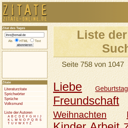
Zitat des Tages
Liste der
Als
HTML
Text
Such
Seite 758 von 1047
Liebe
Zitate
Geburtsta
Literaturzitate
Sprichwörter
Freundschaft
Sprüche
Volksmund
Weihnachten
Liste der Autoren
A
B
C
D
E
F
G
H
I
J
K
L
M
N
O
P
Q
R
S
Kinder
Arbeit
T
U
V
W
X
Y
Z