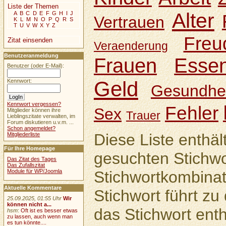
Liste der Themen
Alter
A
B
C
D
E
F
G
H
I
J
Vertrauen
K
L
M
N
O
P
Q
R
S
T
U
V
W
X
Y
Z
Freu
Zitat einsenden
Veraenderung
Benutzeranmeldung
Frauen
Esse
Benutzer (oder E-Mail):
Geld
Kennwort:
Gesundhei
Kennwort vergessen?
Fehler
Sex
Mitglieder können ihre
Trauer
Lieblingszitate verwalten, im
Forum diskutieren u.v.m. ...
Schon angemeldet?
Diese Liste enthäl
Mitgliederliste
Für Ihre Homepage
gesuchten Stichwo
Das Zitat des Tages
Das Zufallszitat
Module für WP/Joomla
Stichwortkombinat
Aktuelle Kommentare
Stichwort führt zu 
25.09.2025, 01:55 Uhr
Wir
können nicht a...
das Stichwort enth
hsm
:
Oft ist es besser etwas
zu lassen, auch wenn man
es tun könnte....