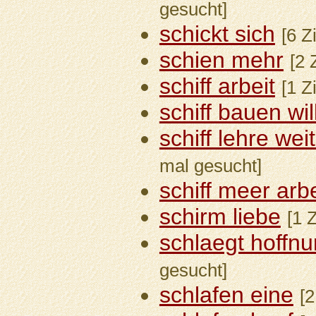
gesucht]
schickt sich
[6 Z
schien mehr
[2 
schiff arbeit
[1 Z
schiff bauen wil
schiff lehre we
mal gesucht]
schiff meer arbe
schirm liebe
[1 
schlaegt hoffnu
gesucht]
schlafen eine
[2