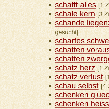
schafft alles
[1 Z
schale kern
[3 Z
schande liegen
gesucht]
scharfes schwe
schatten vorau
schatten zwerg
schatz herz
[1 Z
schatz verlust
[
schau selbst
[4 
schenken glue
schenken heiss