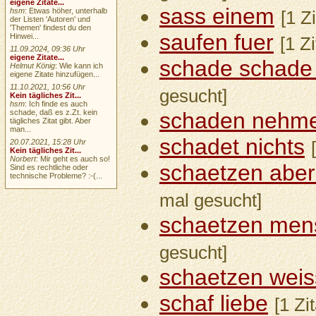
eigene Zitate...
sass einem
hsm
: Etwas höher, unterhalb
[1 Z
der Listen 'Autoren' und
'Themen' findest du den
saufen fuer
Hinwei...
[1 Z
11.09.2024, 09:36 Uhr
eigene Zitate...
schade schade
Helmut König
: Wie kann ich
eigene Zitate hinzufügen...
11.10.2021, 10:56 Uhr
gesucht]
Kein tägliches Zit...
hsm
: Ich finde es auch
schade, daß es z.Zt. kein
schaden nehm
tägliches Zitat gibt. Aber
man...
schadet nichts
20.07.2021, 15:28 Uhr
Kein tägliches Zit...
Norbert
: Mir geht es auch so!
schaetzen aber 
Sind es rechtliche oder
technische Probleme? :-(...
mal gesucht]
schaetzen men
gesucht]
schaetzen weis
schaf liebe
[1 Zi