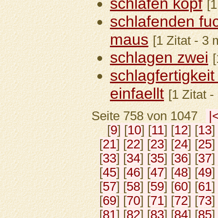
schlafen kopf
[1
schlafenden fuc
maus
[1 Zitat - 3
schlagen zwei
[
schlagfertigke
einfaellt
[1 Zitat 
Seite 758 von 1047
|
[
9
] [
10
] [
11
] [
12
] [
13
]
[
21
] [
22
] [
23
] [
24
] [
25
]
[
33
] [
34
] [
35
] [
36
] [
37
]
[
45
] [
46
] [
47
] [
48
] [
49
]
[
57
] [
58
] [
59
] [
60
] [
61
]
[
69
] [
70
] [
71
] [
72
] [
73
]
[
81
] [
82
] [
83
] [
84
] [
85
]