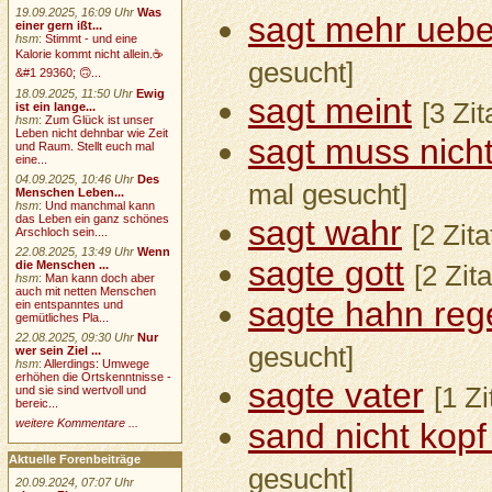
19.09.2025, 16:09 Uhr
Was
sagt mehr uebe
einer gern ißt...
hsm
:
Stimmt - und eine
Kalorie kommt nicht allein.☕
gesucht]
&#1 29360; 🙃...
18.09.2025, 11:50 Uhr
Ewig
sagt meint
[3 Zi
ist ein lange...
hsm
:
Zum Glück ist unser
Leben nicht dehnbar wie Zeit
sagt muss nich
und Raum. Stellt euch mal
eine...
04.09.2025, 10:46 Uhr
Des
mal gesucht]
Menschen Leben...
hsm
:
Und manchmal kann
das Leben ein ganz schönes
sagt wahr
[2 Zit
Arschloch sein....
22.08.2025, 13:49 Uhr
Wenn
sagte gott
die Menschen ...
[2 Zit
hsm
:
Man kann doch aber
auch mit netten Menschen
sagte hahn re
ein entspanntes und
gemütliches Pla...
22.08.2025, 09:30 Uhr
Nur
gesucht]
wer sein Ziel ...
hsm
:
Allerdings: Umwege
erhöhen die Ortskenntnisse -
sagte vater
[1 Z
und sie sind wertvoll und
bereic...
weitere Kommentare ...
sand nicht kopf
Aktuelle Forenbeiträge
gesucht]
20.09.2024, 07:07 Uhr