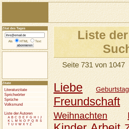
Zitat des Tages
Liste der
Als
HTML
Text
Such
Seite 731 von 1047
Liebe
Zitate
Geburtsta
Literaturzitate
Sprichwörter
Freundschaft
Sprüche
Volksmund
Weihnachten
Liste der Autoren
A
B
C
D
E
F
G
H
I
J
K
L
M
N
O
P
Q
R
S
Kinder
Arbeit
T
U
V
W
X
Y
Z