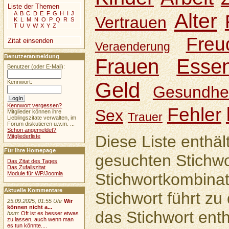
Liste der Themen
Alter
A
B
C
D
E
F
G
H
I
J
Vertrauen
K
L
M
N
O
P
Q
R
S
T
U
V
W
X
Y
Z
Freu
Zitat einsenden
Veraenderung
Benutzeranmeldung
Frauen
Esse
Benutzer (oder E-Mail):
Geld
Kennwort:
Gesundhei
Kennwort vergessen?
Fehler
Sex
Mitglieder können ihre
Trauer
Lieblingszitate verwalten, im
Forum diskutieren u.v.m. ...
Schon angemeldet?
Diese Liste enthäl
Mitgliederliste
Für Ihre Homepage
gesuchten Stichwo
Das Zitat des Tages
Das Zufallszitat
Module für WP/Joomla
Stichwortkombinat
Aktuelle Kommentare
Stichwort führt zu 
25.09.2025, 01:55 Uhr
Wir
können nicht a...
das Stichwort enth
hsm
:
Oft ist es besser etwas
zu lassen, auch wenn man
es tun könnte....