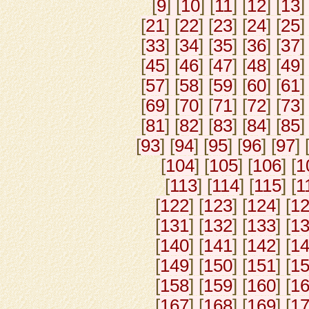
[
9
] [
10
] [
11
] [
12
] [
13
]
[
21
] [
22
] [
23
] [
24
] [
25
]
[
33
] [
34
] [
35
] [
36
] [
37
]
[
45
] [
46
] [
47
] [
48
] [
49
]
[
57
] [
58
] [
59
] [
60
] [
61
]
[
69
] [
70
] [
71
] [
72
] [
73
]
[
81
] [
82
] [
83
] [
84
] [
85
]
[
93
] [
94
] [
95
] [
96
] [
97
] 
[
104
] [
105
] [
106
] [
1
[
113
] [
114
] [
115
] [
1
[
122
] [
123
] [
124
] [
1
[
131
] [
132
] [
133
] [
1
[
140
] [
141
] [
142
] [
1
[
149
] [
150
] [
151
] [
1
[
158
] [
159
] [
160
] [
1
[
167
] [
168
] [
169
] [
1