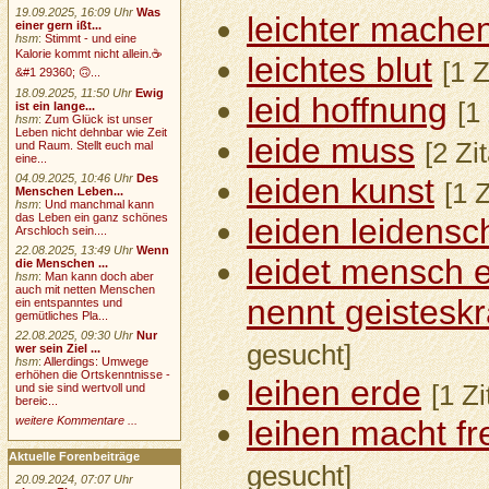
19.09.2025, 16:09 Uhr
Was
leichter mache
einer gern ißt...
hsm
:
Stimmt - und eine
Kalorie kommt nicht allein.☕
leichtes blut
[1 Z
&#1 29360; 🙃...
18.09.2025, 11:50 Uhr
Ewig
leid hoffnung
[1
ist ein lange...
hsm
:
Zum Glück ist unser
Leben nicht dehnbar wie Zeit
leide muss
[2 Zi
und Raum. Stellt euch mal
eine...
04.09.2025, 10:46 Uhr
Des
leiden kunst
[1 
Menschen Leben...
hsm
:
Und manchmal kann
das Leben ein ganz schönes
leiden leidensc
Arschloch sein....
22.08.2025, 13:49 Uhr
Wenn
leidet mensch 
die Menschen ...
hsm
:
Man kann doch aber
auch mit netten Menschen
nennt geisteskr
ein entspanntes und
gemütliches Pla...
22.08.2025, 09:30 Uhr
Nur
gesucht]
wer sein Ziel ...
hsm
:
Allerdings: Umwege
erhöhen die Ortskenntnisse -
leihen erde
[1 Z
und sie sind wertvoll und
bereic...
weitere Kommentare ...
leihen macht fr
Aktuelle Forenbeiträge
gesucht]
20.09.2024, 07:07 Uhr