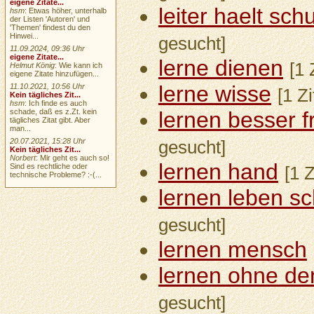
eigene Zitate...
leiter haelt sch
hsm
: Etwas höher, unterhalb
der Listen 'Autoren' und
'Themen' findest du den
Hinwei...
gesucht]
11.09.2024, 09:36 Uhr
eigene Zitate...
lerne dienen
[1 
Helmut König
: Wie kann ich
eigene Zitate hinzufügen...
lerne wisse
11.10.2021, 10:56 Uhr
[1 Z
Kein tägliches Zit...
hsm
: Ich finde es auch
schade, daß es z.Zt. kein
lernen besser 
tägliches Zitat gibt. Aber
man...
20.07.2021, 15:28 Uhr
gesucht]
Kein tägliches Zit...
Norbert
: Mir geht es auch so!
lernen hand
Sind es rechtliche oder
[1 
technische Probleme? :-(...
lernen leben sc
gesucht]
lernen mensch
lernen ohne d
gesucht]