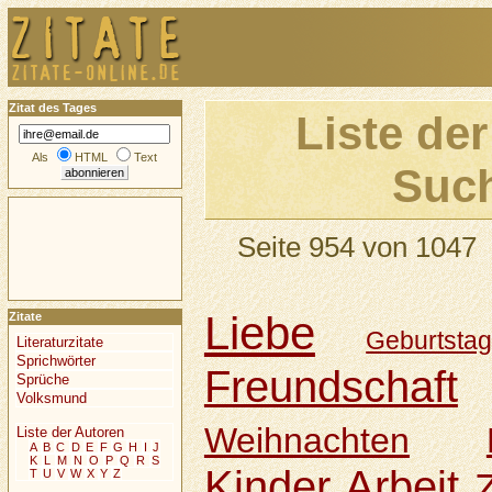
Zitat des Tages
Liste der
Als
HTML
Text
Such
Seite 954 von 1047
Liebe
Zitate
Geburtsta
Literaturzitate
Sprichwörter
Freundschaft
Sprüche
Volksmund
Weihnachten
Liste der Autoren
A
B
C
D
E
F
G
H
I
J
K
L
M
N
O
P
Q
R
S
Kinder
Arbeit
T
U
V
W
X
Y
Z