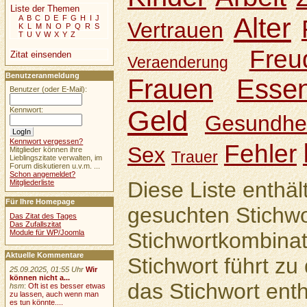
Liste der Themen
Alter
A
B
C
D
E
F
G
H
I
J
Vertrauen
K
L
M
N
O
P
Q
R
S
T
U
V
W
X
Y
Z
Freu
Zitat einsenden
Veraenderung
Benutzeranmeldung
Frauen
Esse
Benutzer (oder E-Mail):
Geld
Kennwort:
Gesundhei
Kennwort vergessen?
Fehler
Sex
Mitglieder können ihre
Trauer
Lieblingszitate verwalten, im
Forum diskutieren u.v.m. ...
Schon angemeldet?
Diese Liste enthäl
Mitgliederliste
Für Ihre Homepage
gesuchten Stichwo
Das Zitat des Tages
Das Zufallszitat
Module für WP/Joomla
Stichwortkombinat
Aktuelle Kommentare
Stichwort führt zu 
25.09.2025, 01:55 Uhr
Wir
können nicht a...
das Stichwort enth
hsm
:
Oft ist es besser etwas
zu lassen, auch wenn man
es tun könnte....