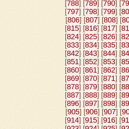
[
788
] [
789
] [
790
] [
7
[
797
] [
798
] [
799
] [
8
[
806
] [
807
] [
808
] [
8
[
815
] [
816
] [
817
] [
8
[
824
] [
825
] [
826
] [
8
[
833
] [
834
] [
835
] [
8
[
842
] [
843
] [
844
] [
8
[
851
] [
852
] [
853
] [
8
[
860
] [
861
] [
862
] [
8
[
869
] [
870
] [
871
] [
8
[
878
] [
879
] [
880
] [
8
[
887
] [
888
] [
889
] [
8
[
896
] [
897
] [
898
] [
8
[
905
] [
906
] [
907
] [
9
[
914
] [
915
] [
916
] [
9
[
923
] [
924
] [
925
] [
9