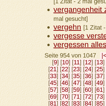
[1 Zitat - 2 mal ges
vergangenheit z
mal gesucht]
vergehn
[1 Zitat
vergesse verst
vergessen alle
Seite 954 von 1047
|
[
9
] [
10
] [
11
] [
12
] [
13
]
[
21
] [
22
] [
23
] [
24
] [
25
]
[
33
] [
34
] [
35
] [
36
] [
37
]
[
45
] [
46
] [
47
] [
48
] [
49
]
[
57
] [
58
] [
59
] [
60
] [
61
]
[
69
] [
70
] [
71
] [
72
] [
73
]
[
81
] [
82
] [
83
] [
84
] [
85
]