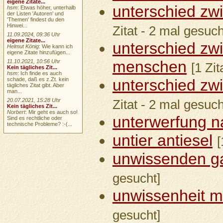
eigene Zitate...
unterschied zwi
hsm
: Etwas höher, unterhalb
der Listen 'Autoren' und
'Themen' findest du den
Hinwei...
Zitat - 2 mal gesuch
11.09.2024, 09:36 Uhr
eigene Zitate...
unterschied zw
Helmut König
: Wie kann ich
eigene Zitate hinzufügen...
menschen
11.10.2021, 10:56 Uhr
[1 Zit
Kein tägliches Zit...
hsm
: Ich finde es auch
schade, daß es z.Zt. kein
unterschied zw
tägliches Zitat gibt. Aber
man...
20.07.2021, 15:28 Uhr
Zitat - 2 mal gesuch
Kein tägliches Zit...
Norbert
: Mir geht es auch so!
unterwerfung n
Sind es rechtliche oder
technische Probleme? :-(...
untier antiesel
[
unwissenden g
gesucht]
unwissenheit 
gesucht]