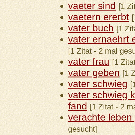
vaeter sind
[1 Zi
vaetern ererbt
[
vater buch
[1 Zi
vater ernaehrt 
[1 Zitat - 2 mal ges
vater frau
[1 Zita
vater geben
[1 
vater schwieg
[
vater schwieg
fand
[1 Zitat - 2 m
verachte leben
gesucht]