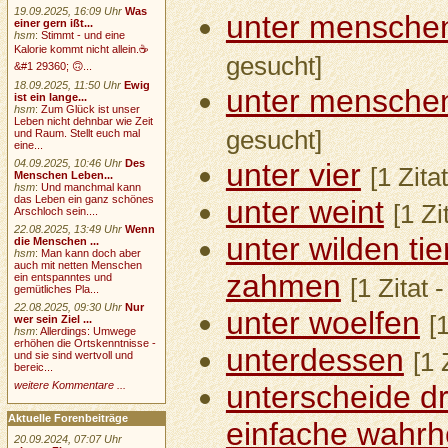
19.09.2025, 16:09 Uhr
Was
unter menschen
einer gern ißt...
hsm
:
Stimmt - und eine
Kalorie kommt nicht allein.☕
gesucht]
&#1 29360; 🙃...
18.09.2025, 11:50 Uhr
Ewig
unter menschen
ist ein lange...
hsm
:
Zum Glück ist unser
Leben nicht dehnbar wie Zeit
gesucht]
und Raum. Stellt euch mal
eine...
04.09.2025, 10:46 Uhr
Des
unter vier
[1 Zita
Menschen Leben...
hsm
:
Und manchmal kann
das Leben ein ganz schönes
unter weint
[1 Zi
Arschloch sein....
22.08.2025, 13:49 Uhr
Wenn
unter wilden ti
die Menschen ...
hsm
:
Man kann doch aber
auch mit netten Menschen
zahmen
ein entspanntes und
[1 Zitat 
gemütliches Pla...
22.08.2025, 09:30 Uhr
Nur
unter woelfen
[
wer sein Ziel ...
hsm
:
Allerdings: Umwege
erhöhen die Ortskenntnisse -
unterdessen
[1 
und sie sind wertvoll und
bereic...
weitere Kommentare ...
unterscheide dr
Aktuelle Forenbeiträge
einfache wahrh
20.09.2024, 07:07 Uhr