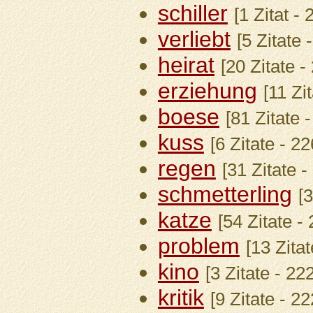
schiller
[1 Zitat -
verliebt
[5 Zitate
heirat
[20 Zitate 
erziehung
[11 Zi
boese
[81 Zitate 
kuss
[6 Zitate - 2
regen
[31 Zitate 
schmetterling
[
katze
[54 Zitate -
problem
[13 Zita
kino
[3 Zitate - 2
kritik
[9 Zitate - 2