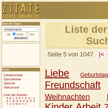
Zitat des Tages
Liste der
Als
HTML
Text
Such
Seite 5 von 1047
|<
Liebe
Zitate
Geburtsta
Literaturzitate
Sprichwörter
Freundschaft
Sprüche
Volksmund
Weihnachten
Liste der Autoren
A
B
C
D
E
F
G
H
I
J
K
L
M
N
O
P
Q
R
S
Kinder
Arbeit
T
U
V
W
X
Y
Z