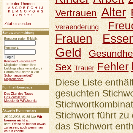
Liste der Themen
Alter
A
B
C
D
E
F
G
H
I
J
Vertrauen
K
L
M
N
O
P
Q
R
S
T
U
V
W
X
Y
Z
Freu
Zitat einsenden
Veraenderung
Benutzeranmeldung
Frauen
Esse
Benutzer (oder E-Mail):
Geld
Kennwort:
Gesundhei
Kennwort vergessen?
Fehler
Sex
Mitglieder können ihre
Trauer
Lieblingszitate verwalten, im
Forum diskutieren u.v.m. ...
Schon angemeldet?
Diese Liste enthäl
Mitgliederliste
Für Ihre Homepage
gesuchten Stichwo
Das Zitat des Tages
Das Zufallszitat
Module für WP/Joomla
Stichwortkombinat
Aktuelle Kommentare
Stichwort führt zu 
25.09.2025, 01:55 Uhr
Wir
können nicht a...
das Stichwort enth
hsm
:
Oft ist es besser etwas
zu lassen, auch wenn man
es tun könnte....