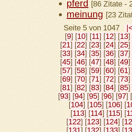
pferd
[86 Zitate -
meinung
[23 Zit
Seite 5 von 1047
|
[
9
] [
10
] [
11
] [
12
] [
13
]
[
21
] [
22
] [
23
] [
24
] [
25
]
[
33
] [
34
] [
35
] [
36
] [
37
]
[
45
] [
46
] [
47
] [
48
] [
49
]
[
57
] [
58
] [
59
] [
60
] [
61
]
[
69
] [
70
] [
71
] [
72
] [
73
]
[
81
] [
82
] [
83
] [
84
] [
85
]
[
93
] [
94
] [
95
] [
96
] [
97
] 
[
104
] [
105
] [
106
] [
1
[
113
] [
114
] [
115
] [
1
[
122
] [
123
] [
124
] [
1
[
131
] [
132
] [
133
] [
1