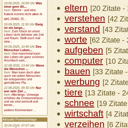
19.09.2025, 16:09 Uhr
Was
eltern
[20 Zitate 
einer gern ißt...
hsm
:
Stimmt - und eine
Kalorie kommt nicht allein.☕
verstehen
[42 Zi
&#1 29360; 🙃...
18.09.2025, 11:50 Uhr
Ewig
verstand
[43 Zit
ist ein lange...
hsm
:
Zum Glück ist unser
Leben nicht dehnbar wie Zeit
worte
[62 Zitate 
und Raum. Stellt euch mal
eine...
04.09.2025, 10:46 Uhr
Des
aufgeben
[5 Zita
Menschen Leben...
hsm
:
Und manchmal kann
das Leben ein ganz schönes
computer
[10 Zi
Arschloch sein....
22.08.2025, 13:49 Uhr
Wenn
bauen
die Menschen ...
[33 Zitate
hsm
:
Man kann doch aber
auch mit netten Menschen
werbung
ein entspanntes und
[2 Zita
gemütliches Pla...
22.08.2025, 09:30 Uhr
Nur
tiere
[13 Zitate - 
wer sein Ziel ...
hsm
:
Allerdings: Umwege
erhöhen die Ortskenntnisse -
schnee
[19 Zitat
und sie sind wertvoll und
bereic...
weitere Kommentare ...
wirtschaft
[4 Zit
Aktuelle Forenbeiträge
verzeihen
[6 Zit
20.09.2024, 07:07 Uhr