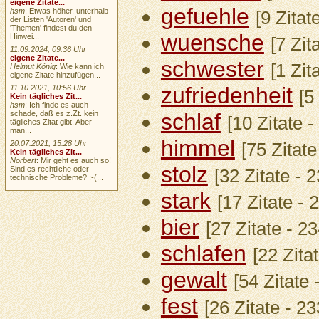
eigene Zitate...
gefuehle
hsm
: Etwas höher, unterhalb
[9 Zita
der Listen 'Autoren' und
'Themen' findest du den
wuensche
Hinwei...
[7 Zit
11.09.2024, 09:36 Uhr
eigene Zitate...
schwester
[1 Zit
Helmut König
: Wie kann ich
eigene Zitate hinzufügen...
zufriedenheit
11.10.2021, 10:56 Uhr
[5
Kein tägliches Zit...
hsm
: Ich finde es auch
schade, daß es z.Zt. kein
schlaf
[10 Zitate 
tägliches Zitat gibt. Aber
man...
himmel
20.07.2021, 15:28 Uhr
[75 Zitat
Kein tägliches Zit...
Norbert
: Mir geht es auch so!
stolz
Sind es rechtliche oder
[32 Zitate - 
technische Probleme? :-(...
stark
[17 Zitate -
bier
[27 Zitate - 2
schlafen
[22 Zita
gewalt
[54 Zitate
fest
[26 Zitate - 2