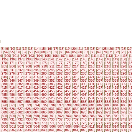
]
 [
8
] [
9
] [
10
] [
11
] [
12
] [
13
] [
14
] [
15
] [
16
] [
17
] [
18
] [
19
] [
20
] [
21
] [
22
] [
23
] [
24
] [
25
] [
26
] [
27
] [
28
] [
29
3
] [
54
] [
55
] [
56
] [
57
] [
58
] [
59
] [
60
] [
61
] [
62
] [
63
] [
64
] [
65
] [
66
] [
67
] [
68
] [
69
] [
70
] [
71
] [
72
] [
73
] [
74
99
] [
100
] [
101
] [
102
] [
103
] [
104
] [
105
] [
106
] [
107
] [
108
] [
109
] [
110
] [
111
] [
112
] [
113
] [
114
] [
115
] [
1
 [
135
] [
136
] [
137
] [
138
] [
139
] [
140
] [
141
] [
142
] [
143
] [
144
] [
145
] [
146
] [
147
] [
148
] [
149
] [
150
] [
1
 [
170
] [
171
] [
172
] [
173
] [
174
] [
175
] [
176
] [
177
] [
178
] [
179
] [
180
] [
181
] [
182
] [
183
] [
184
] [
185
] [
1
 [
205
] [
206
] [
207
] [
208
] [
209
] [
210
] [
211
] [
212
] [
213
] [
214
] [
215
] [
216
] [
217
] [
218
] [
219
] [
220
] [
2
 [
240
] [
241
] [
242
] [
243
] [
244
] [
245
] [
246
] [
247
] [
248
] [
249
] [
250
] [
251
] [
252
] [
253
] [
254
] [
255
] [
2
 [
275
] [
276
] [
277
] [
278
] [
279
] [
280
] [
281
] [
282
] [
283
] [
284
] [
285
] [
286
] [
287
] [
288
] [
289
] [
290
] [
2
 [
310
] [
311
] [
312
] [
313
] [
314
] [
315
] [
316
] [
317
] [
318
] [
319
] [
320
] [
321
] [
322
] [
323
] [
324
] [
325
] [
3
 [
345
] [
346
] [
347
] [
348
] [
349
] [
350
] [
351
] [
352
] [
353
] [
354
] [
355
] [
356
] [
357
] [
358
] [
359
] [
360
] [
3
 [
380
] [
381
] [
382
] [
383
] [
384
] [
385
] [
386
] [
387
] [
388
] [
389
] [
390
] [
391
] [
392
] [
393
] [
394
] [
395
] [
3
 [
415
] [
416
] [
417
] [
418
] [
419
] [
420
] [
421
] [
422
] [
423
] [
424
] [
425
] [
426
] [
427
] [
428
] [
429
] [
430
] [
4
 [
450
] [
451
] [
452
] [
453
] [
454
] [
455
] [
456
] [
457
] [
458
] [
459
] [
460
] [
461
] [
462
] [
463
] [
464
] [
465
] [
4
 [
485
] [
486
] [
487
] [
488
] [
489
] [
490
] [
491
] [
492
] [
493
] [
494
] [
495
] [
496
] [
497
] [
498
] [
499
] [
500
] [
5
 [
520
] [
521
] [
522
] [
523
] [
524
] [
525
] [
526
] [
527
] [
528
] [
529
] [
530
] [
531
] [
532
] [
533
] [
534
] [
535
] [
5
 [
555
] [
556
] [
557
] [
558
] [
559
] [
560
] [
561
] [
562
] [
563
] [
564
] [
565
] [
566
] [
567
] [
568
] [
569
] [
570
] [
5
 [
590
] [
591
] [
592
] [
593
] [
594
] [
595
] [
596
] [
597
] [
598
] [
599
] [
600
] [
601
] [
602
] [
603
] [
604
] [
605
] [
6
 [
625
] [
626
] [
627
] [
628
] [
629
] [
630
] [
631
] [
632
] [
633
] [
634
] [
635
] [
636
] [
637
] [
638
] [
639
] [
640
] [
6
 [
660
] [
661
] [
662
] [
663
] [
664
] [
665
] [
666
] [
667
] [
668
] [
669
] [
670
] [
671
] [
672
] [
673
] [
674
] [
675
] [
6
 [
695
] [
696
] [
697
] [
698
] [
699
] [
700
] [
701
] [
702
] [
703
] [
704
] [
705
] [
706
] [
707
] [
708
] [
709
] [
710
] [
7
 [
730
] [
731
] [
732
] [
733
] [
734
] [
735
] [
736
] [
737
] [
738
] [
739
] [
740
] [
741
] [
742
] [
743
] [
744
] [
745
] [
7
 [
765
] [
766
] [
767
] [
768
] [
769
] [
770
] [
771
] [
772
] [
773
] [
774
] [
775
] [
776
] [
777
] [
778
] [
779
] [
780
] [
7
 [
800
] [
801
] [
802
] [
803
] [
804
] [
805
] [
806
] [
807
] [
808
] [
809
] [
810
] [
811
] [
812
] [
813
] [
814
] [
815
] [
8
 [
835
] [
836
] [
837
] [
838
] [
839
] [
840
] [
841
] [
842
] [
843
] [
844
] [
845
] [
846
] [
847
] [
848
] [
849
] [
850
] [
8