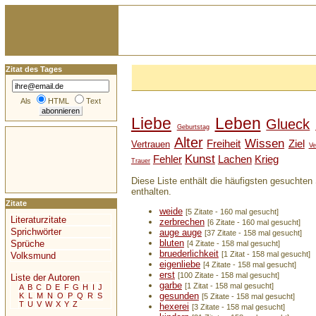
Zitat des Tages
Als
HTML
Text
Liebe
Leben
Glueck
Geburtstag
Alter
Wissen
Freiheit
Ziel
Vertrauen
Ve
Kunst
Fehler
Lachen
Krieg
Trauer
Diese Liste enthält die häufigsten gesuchten 
enthalten.
Zitate
weide
[5 Zitate - 160 mal gesucht]
Literaturzitate
zerbrechen
[6 Zitate - 160 mal gesucht]
Sprichwörter
auge auge
[37 Zitate - 158 mal gesucht]
bluten
Sprüche
[4 Zitate - 158 mal gesucht]
bruederlichkeit
[1 Zitat - 158 mal gesucht]
Volksmund
eigenliebe
[4 Zitate - 158 mal gesucht]
erst
[100 Zitate - 158 mal gesucht]
Liste der Autoren
garbe
[1 Zitat - 158 mal gesucht]
A
B
C
D
E
F
G
H
I
J
gesunden
K
L
M
N
O
P
Q
R
S
[5 Zitate - 158 mal gesucht]
T
U
V
W
X
Y
Z
hexerei
[3 Zitate - 158 mal gesucht]