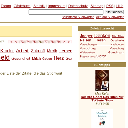
Forum
|
Gästebuch
|
Statistik
|
Impressum
|
Datenschutz
|
Sitemap
|
RSS
|
Hilfe
Beliebteste Suchwörter
|
Aktuelle Suchwörter
Zuletzt gesucht
Denken
Jaeger
Alle Allein
Reisen
Teilen
Gescheite
1047
|<
·
<
· [
73
] [
74
] [
75
] [
76
] [
77
] [
78
] [
79
] ·
>
·
>|
Versuchungen Nachgeben
Versuchung
Versuchung
Kinder
Arbeit
Zukunft
Lernen
Musik
Gemeinsam
Widerstehen
eld
Storch
Herz
Begruessung
Gesundheit
Milch
Sex
Geburt
Buchtipps
er Liste der Zitate, die das Stichwort
Matt Kuhn
Der Bro Code: Das Buch zur
TV-Serie "How
EUR 9,95