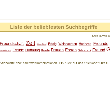
Liste der beliebtesten Suchbegriffe
Seite 76 von 
Zeit
Freundschaft
Freunde
Erfolg
Weihnachten
Hochzeit
Abschied
G
Frauen
Essen
Freund
Freude
Hoffnung
Familie
Sehnsucht
raenderung
Stichworte bzw. Stichwortkombinationen. Ein Klick auf das Stichwort führt zu d