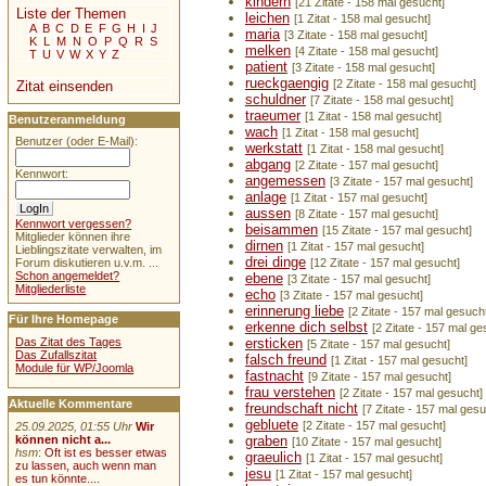
kindern
[21 Zitate - 158 mal gesucht]
Liste der Themen
leichen
[1 Zitat - 158 mal gesucht]
A
B
C
D
E
F
G
H
I
J
maria
[3 Zitate - 158 mal gesucht]
K
L
M
N
O
P
Q
R
S
melken
[4 Zitate - 158 mal gesucht]
T
U
V
W
X
Y
Z
patient
[3 Zitate - 158 mal gesucht]
rueckgaengig
[2 Zitate - 158 mal gesucht]
Zitat einsenden
schuldner
[7 Zitate - 158 mal gesucht]
traeumer
[1 Zitat - 158 mal gesucht]
Benutzeranmeldung
wach
[1 Zitat - 158 mal gesucht]
Benutzer (oder E-Mail):
werkstatt
[1 Zitat - 158 mal gesucht]
abgang
[2 Zitate - 157 mal gesucht]
Kennwort:
angemessen
[3 Zitate - 157 mal gesucht]
anlage
[1 Zitat - 157 mal gesucht]
aussen
[8 Zitate - 157 mal gesucht]
Kennwort vergessen?
beisammen
[15 Zitate - 157 mal gesucht]
Mitglieder können ihre
dirnen
[1 Zitat - 157 mal gesucht]
Lieblingszitate verwalten, im
drei dinge
[12 Zitate - 157 mal gesucht]
Forum diskutieren u.v.m. ...
Schon angemeldet?
ebene
[3 Zitate - 157 mal gesucht]
Mitgliederliste
echo
[3 Zitate - 157 mal gesucht]
erinnerung liebe
[2 Zitate - 157 mal gesuch
Für Ihre Homepage
erkenne dich selbst
[2 Zitate - 157 mal ge
Das Zitat des Tages
ersticken
[5 Zitate - 157 mal gesucht]
Das Zufallszitat
falsch freund
[1 Zitat - 157 mal gesucht]
Module für WP/Joomla
fastnacht
[9 Zitate - 157 mal gesucht]
frau verstehen
[2 Zitate - 157 mal gesucht]
Aktuelle Kommentare
freundschaft nicht
[7 Zitate - 157 mal gesu
gebluete
[2 Zitate - 157 mal gesucht]
25.09.2025, 01:55 Uhr
Wir
können nicht a...
graben
[10 Zitate - 157 mal gesucht]
hsm
:
Oft ist es besser etwas
graeulich
[1 Zitat - 157 mal gesucht]
zu lassen, auch wenn man
jesu
[1 Zitat - 157 mal gesucht]
es tun könnte....