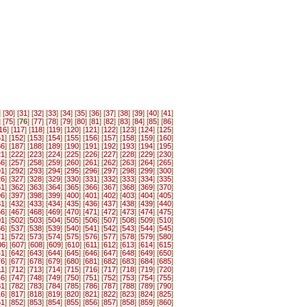
] [
30
] [
31
] [
32
] [
33
] [
34
] [
35
] [
36
] [
37
] [
38
] [
39
] [
40
] [
41
]
] [
75
] [
76
] [
77
] [
78
] [
79
] [
80
] [
81
] [
82
] [
83
] [
84
] [
85
] [
86
]
16
] [
117
] [
118
] [
119
] [
120
] [
121
] [
122
] [
123
] [
124
] [
125
]
51
] [
152
] [
153
] [
154
] [
155
] [
156
] [
157
] [
158
] [
159
] [
160
]
86
] [
187
] [
188
] [
189
] [
190
] [
191
] [
192
] [
193
] [
194
] [
195
]
21
] [
222
] [
223
] [
224
] [
225
] [
226
] [
227
] [
228
] [
229
] [
230
]
56
] [
257
] [
258
] [
259
] [
260
] [
261
] [
262
] [
263
] [
264
] [
265
]
91
] [
292
] [
293
] [
294
] [
295
] [
296
] [
297
] [
298
] [
299
] [
300
]
26
] [
327
] [
328
] [
329
] [
330
] [
331
] [
332
] [
333
] [
334
] [
335
]
61
] [
362
] [
363
] [
364
] [
365
] [
366
] [
367
] [
368
] [
369
] [
370
]
96
] [
397
] [
398
] [
399
] [
400
] [
401
] [
402
] [
403
] [
404
] [
405
]
31
] [
432
] [
433
] [
434
] [
435
] [
436
] [
437
] [
438
] [
439
] [
440
]
66
] [
467
] [
468
] [
469
] [
470
] [
471
] [
472
] [
473
] [
474
] [
475
]
01
] [
502
] [
503
] [
504
] [
505
] [
506
] [
507
] [
508
] [
509
] [
510
]
36
] [
537
] [
538
] [
539
] [
540
] [
541
] [
542
] [
543
] [
544
] [
545
]
71
] [
572
] [
573
] [
574
] [
575
] [
576
] [
577
] [
578
] [
579
] [
580
]
06
] [
607
] [
608
] [
609
] [
610
] [
611
] [
612
] [
613
] [
614
] [
615
]
41
] [
642
] [
643
] [
644
] [
645
] [
646
] [
647
] [
648
] [
649
] [
650
]
76
] [
677
] [
678
] [
679
] [
680
] [
681
] [
682
] [
683
] [
684
] [
685
]
11
] [
712
] [
713
] [
714
] [
715
] [
716
] [
717
] [
718
] [
719
] [
720
]
46
] [
747
] [
748
] [
749
] [
750
] [
751
] [
752
] [
753
] [
754
] [
755
]
81
] [
782
] [
783
] [
784
] [
785
] [
786
] [
787
] [
788
] [
789
] [
790
]
16
] [
817
] [
818
] [
819
] [
820
] [
821
] [
822
] [
823
] [
824
] [
825
]
51
] [
852
] [
853
] [
854
] [
855
] [
856
] [
857
] [
858
] [
859
] [
860
]