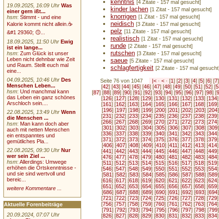
kenntnis
[4 Zitate - 157 mal gesucht]
19.09.2025, 16:09 Uhr
Was
kinder lachen
[1 Zitat - 157 mal gesucht]
einer gern ißt...
knorrigen
[1 Zitat - 157 mal gesucht]
hsm
:
Stimmt - und eine
neidisch
Kalorie kommt nicht allein.☕
[3 Zitate - 157 mal gesucht]
pelz
[11 Zitate - 157 mal gesucht]
&#1 29360; 🙃...
realistisch
[1 Zitat - 157 mal gesucht]
18.09.2025, 11:50 Uhr
Ewig
runde
[2 Zitate - 157 mal gesucht]
ist ein lange...
rutschen
hsm
:
Zum Glück ist unser
[3 Zitate - 157 mal gesucht]
Leben nicht dehnbar wie Zeit
saeue
[5 Zitate - 157 mal gesucht]
und Raum. Stellt euch mal
schlagfertigkeit
[2 Zitate - 157 mal gesucht
eine...
04.09.2025, 10:46 Uhr
Des
Seite 76 von 1047
|<
·
<
· [
1
] [
2
] [
3
] [
4
] [
5
] [
6
] [
7
]
Menschen Leben...
[
42
] [
43
] [
44
] [
45
] [
46
] [
47
] [
48
] [
49
] [
50
] [
51
] [
52
] [
5
hsm
:
Und manchmal kann
[
87
] [
88
] [
89
] [
90
] [
91
] [
92
] [
93
] [
94
] [
95
] [
96
] [
97
] [
98
] [
das Leben ein ganz schönes
[
126
] [
127
] [
128
] [
129
] [
130
] [
131
] [
132
] [
133
] [
134
]
Arschloch sein....
[
161
] [
162
] [
163
] [
164
] [
165
] [
166
] [
167
] [
168
] [
169
]
[
196
] [
197
] [
198
] [
199
] [
200
] [
201
] [
202
] [
203
] [
204
]
22.08.2025, 13:49 Uhr
Wenn
[
231
] [
232
] [
233
] [
234
] [
235
] [
236
] [
237
] [
238
] [
239
]
die Menschen ...
[
266
] [
267
] [
268
] [
269
] [
270
] [
271
] [
272
] [
273
] [
274
]
hsm
:
Man kann doch aber
[
301
] [
302
] [
303
] [
304
] [
305
] [
306
] [
307
] [
308
] [
309
]
auch mit netten Menschen
[
336
] [
337
] [
338
] [
339
] [
340
] [
341
] [
342
] [
343
] [
344
]
ein entspanntes und
[
371
] [
372
] [
373
] [
374
] [
375
] [
376
] [
377
] [
378
] [
379
]
gemütliches Pla...
[
406
] [
407
] [
408
] [
409
] [
410
] [
411
] [
412
] [
413
] [
414
]
22.08.2025, 09:30 Uhr
Nur
[
441
] [
442
] [
443
] [
444
] [
445
] [
446
] [
447
] [
448
] [
449
]
wer sein Ziel ...
[
476
] [
477
] [
478
] [
479
] [
480
] [
481
] [
482
] [
483
] [
484
]
hsm
:
Allerdings: Umwege
[
511
] [
512
] [
513
] [
514
] [
515
] [
516
] [
517
] [
518
] [
519
]
erhöhen die Ortskenntnisse -
[
546
] [
547
] [
548
] [
549
] [
550
] [
551
] [
552
] [
553
] [
554
]
und sie sind wertvoll und
[
581
] [
582
] [
583
] [
584
] [
585
] [
586
] [
587
] [
588
] [
589
]
bereic...
[
616
] [
617
] [
618
] [
619
] [
620
] [
621
] [
622
] [
623
] [
624
]
[
651
] [
652
] [
653
] [
654
] [
655
] [
656
] [
657
] [
658
] [
659
]
weitere Kommentare ...
[
686
] [
687
] [
688
] [
689
] [
690
] [
691
] [
692
] [
693
] [
694
]
[
721
] [
722
] [
723
] [
724
] [
725
] [
726
] [
727
] [
728
] [
729
]
[
756
] [
757
] [
758
] [
759
] [
760
] [
761
] [
762
] [
763
] [
764
]
Aktuelle Forenbeiträge
[
791
] [
792
] [
793
] [
794
] [
795
] [
796
] [
797
] [
798
] [
799
]
20.09.2024, 07:07 Uhr
[
826
] [
827
] [
828
] [
829
] [
830
] [
831
] [
832
] [
833
] [
834
]