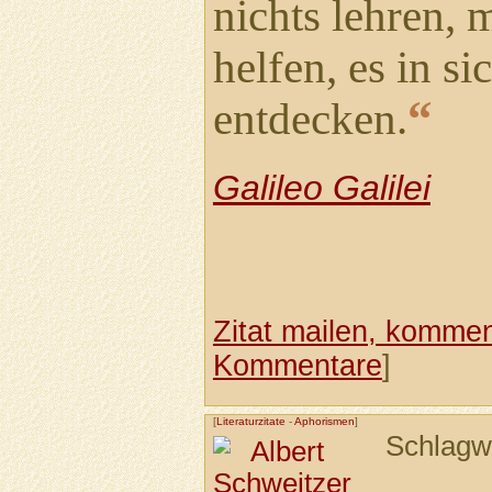
nichts lehren,
helfen, es in si
“
entdecken.
Galileo Galilei
Zitat mailen, komment
Kommentare
]
[
Literaturzitate
-
Aphorismen
]
Schlagw