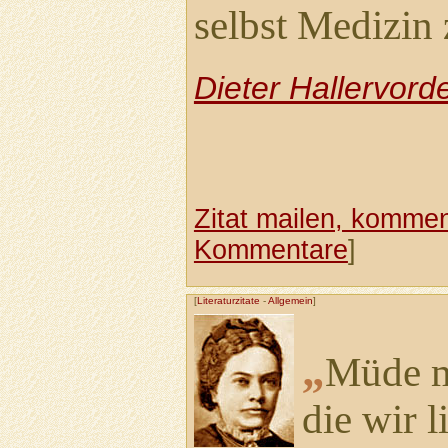
selbst Medizin 
Dieter Hallervord
Zitat mailen, komment
Kommentare
]
[
Literaturzitate
-
Allgemein
]
„
Müde m
die wir l