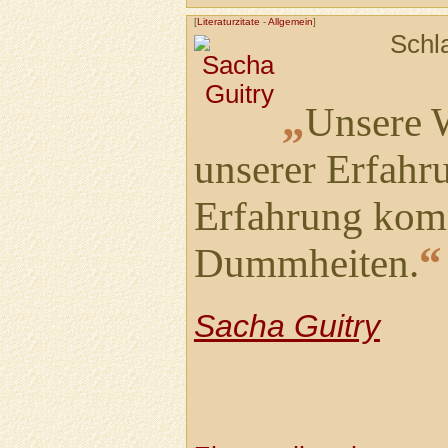
[
Literaturzitate
-
Allgemein
]
Schl
„
Unsere 
unserer Erfahr
Erfahrung kom
“
Dummheiten.
Sacha Guitry