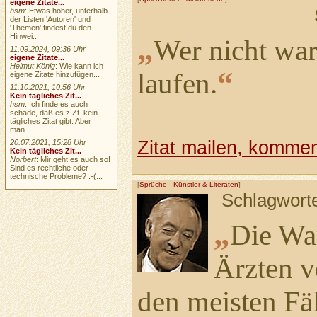
eigene Zitate...
hsm
: Etwas höher, unterhalb
der Listen 'Autoren' und
'Themen' findest du den
„
Hinwei...
Wer nicht wa
11.09.2024, 09:36 Uhr
eigene Zitate...
Helmut König
: Wie kann ich
“
laufen.
eigene Zitate hinzufügen...
11.10.2021, 10:56 Uhr
Kein tägliches Zit...
hsm
: Ich finde es auch
schade, daß es z.Zt. kein
tägliches Zitat gibt. Aber
man...
Zitat mailen, komment
20.07.2021, 15:28 Uhr
Kein tägliches Zit...
Norbert
: Mir geht es auch so!
Sind es rechtliche oder
technische Probleme? :-(...
[
Sprüche
-
Künstler & Literaten
]
Schlagwort
„
Die War
Ärzten v
den meisten Fä