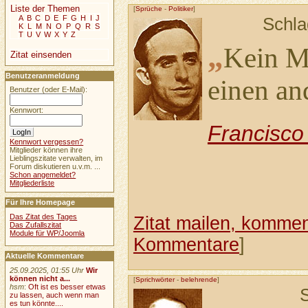
Liste der Themen
[
Sprüche
-
Politiker
]
A
B
C
D
E
F
G
H
I
J
Schla
K
L
M
N
O
P
Q
R
S
T
U
V
W
X
Y
Z
„
Kein Me
Zitat einsenden
Benutzeranmeldung
einen an
Benutzer (oder E-Mail):
Kennwort:
Francisco
Kennwort vergessen?
Mitglieder können ihre
Lieblingszitate verwalten, im
Forum diskutieren u.v.m. ...
Schon angemeldet?
Mitgliederliste
Für Ihre Homepage
Das Zitat des Tages
Zitat mailen, komment
Das Zufallszitat
Module für WP/Joomla
Kommentare
]
Aktuelle Kommentare
25.09.2025, 01:55 Uhr
Wir
können nicht a...
[
Sprichwörter
-
belehrende
]
hsm
:
Oft ist es besser etwas
zu lassen, auch wenn man
es tun könnte....