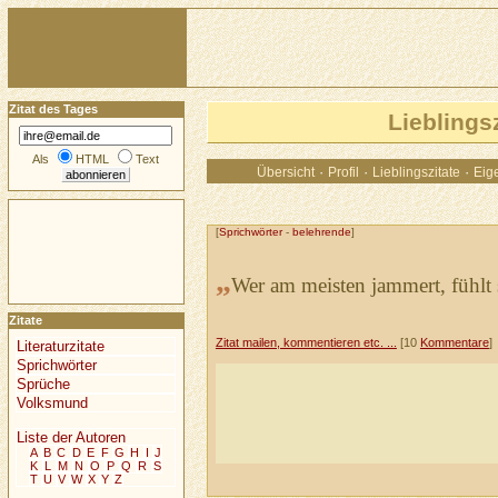
Zitat des Tages
Lieblings
Als
HTML
Text
·
·
·
Übersicht
Profil
Lieblingszitate
Eige
[
Sprichwörter
-
belehrende
]
„
Wer am meisten jammert, fühlt 
Zitate
Zitat mailen, kommentieren etc. ...
[10
Kommentare
]
Literaturzitate
Sprichwörter
Sprüche
Volksmund
Liste der Autoren
A
B
C
D
E
F
G
H
I
J
K
L
M
N
O
P
Q
R
S
T
U
V
W
X
Y
Z