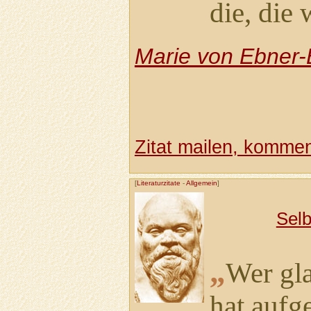
die, die 
Marie von Ebner
Zitat mailen, komment
[
Literaturzitate
-
Allgemein
]
Selb
„
Wer gla
hat aufg