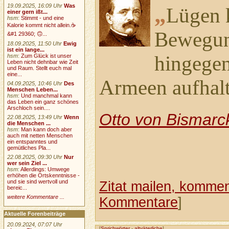
„
19.09.2025, 16:09 Uhr
Was
Lügen 
einer gern ißt...
hsm
:
Stimmt - und eine
Kalorie kommt nicht allein.☕
Bewegun
&#1 29360; 🙃...
18.09.2025, 11:50 Uhr
Ewig
ist ein lange...
hingege
hsm
:
Zum Glück ist unser
Leben nicht dehnbar wie Zeit
und Raum. Stellt euch mal
eine...
Armeen aufhalt
04.09.2025, 10:46 Uhr
Des
Menschen Leben...
hsm
:
Und manchmal kann
das Leben ein ganz schönes
Arschloch sein....
Otto von Bismarc
22.08.2025, 13:49 Uhr
Wenn
die Menschen ...
hsm
:
Man kann doch aber
auch mit netten Menschen
ein entspanntes und
gemütliches Pla...
22.08.2025, 09:30 Uhr
Nur
wer sein Ziel ...
hsm
:
Allerdings: Umwege
erhöhen die Ortskenntnisse -
und sie sind wertvoll und
Zitat mailen, komment
bereic...
weitere Kommentare ...
Kommentare
]
Aktuelle Forenbeiträge
20.09.2024, 07:07 Uhr
[
Sprichwörter
-
altväterliche
]